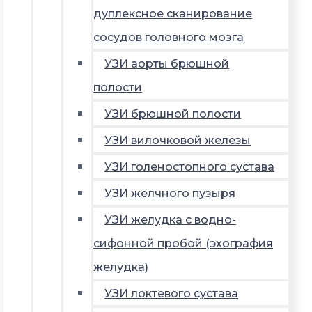
дуплексное сканирование
сосудов головного мозга
УЗИ аорты брюшной
полости
УЗИ брюшной полости
УЗИ вилочковой железы
УЗИ голеностопного сустава
УЗИ желчного пузыря
УЗИ желудка с водно-
сифонной пробой (эхография
желудка)
УЗИ локтевого сустава