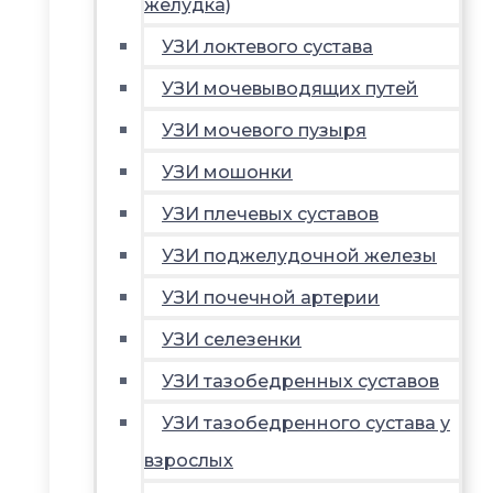
желудка)
УЗИ локтевого сустава
УЗИ мочевыводящих путей
УЗИ мочевого пузыря
УЗИ мошонки
УЗИ плечевых суставов
УЗИ поджелудочной железы
УЗИ почечной артерии
УЗИ селезенки
УЗИ тазобедренных суставов
УЗИ тазобедренного сустава у
взрослых