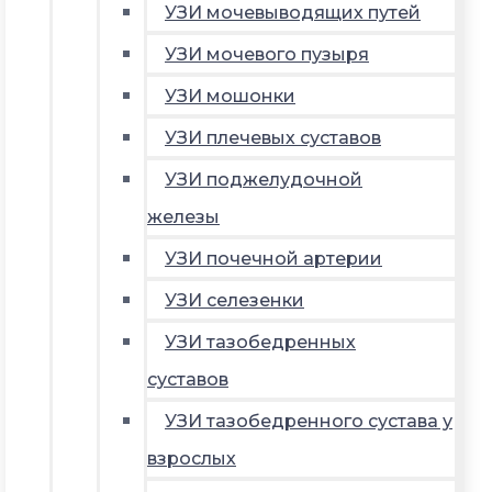
УЗИ мочевыводящих путей
УЗИ мочевого пузыря
УЗИ мошонки
УЗИ плечевых суставов
УЗИ поджелудочной
железы
УЗИ почечной артерии
УЗИ селезенки
УЗИ тазобедренных
суставов
УЗИ тазобедренного сустава у
взрослых