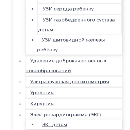
УЗИ сердца ребенку
УЗИ тазобедренного сустава
детям
УЗИ щитовидной железы
ребёнку
Удаление доброкачественных
новообразований
Ультразвуковая денситометрия
Урология
Хирургия
Электрокардиограмма (ЭКГ)
ЭКГ детям