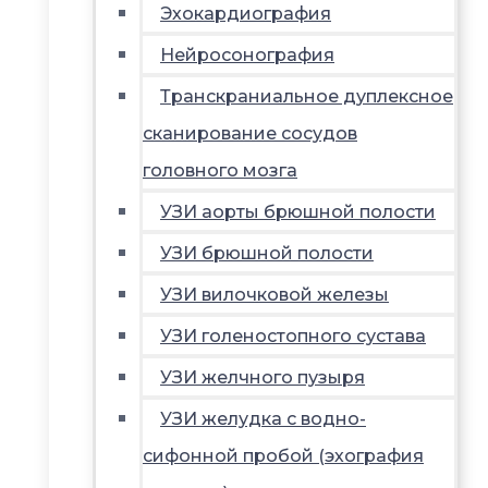
Эхокардиография
Нейросонография
Транскраниальное дуплексное
сканирование сосудов
головного мозга
УЗИ аорты брюшной полости
УЗИ брюшной полости
УЗИ вилочковой железы
УЗИ голеностопного сустава
УЗИ желчного пузыря
УЗИ желудка с водно-
сифонной пробой (эхография