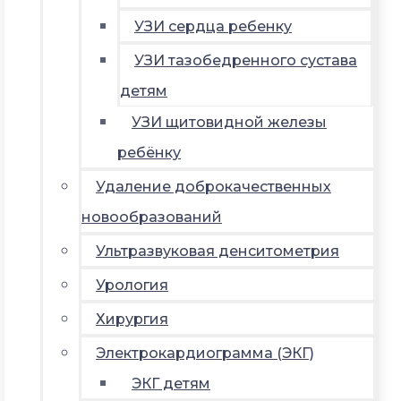
УЗИ сердца ребенку
УЗИ тазобедренного сустава
детям
УЗИ щитовидной железы
ребёнку
Удаление доброкачественных
новообразований
Ультразвуковая денситометрия
Урология
Хирургия
Электрокардиограмма (ЭКГ)
ЭКГ детям