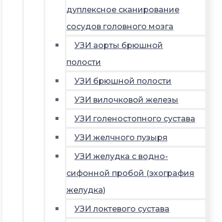
дуплексное сканирование
сосудов головного мозга
УЗИ аорты брюшной
полости
УЗИ брюшной полости
УЗИ вилочковой железы
УЗИ голеностопного сустава
УЗИ желчного пузыря
УЗИ желудка с водно-
сифонной пробой (эхография
желудка)
УЗИ локтевого сустава