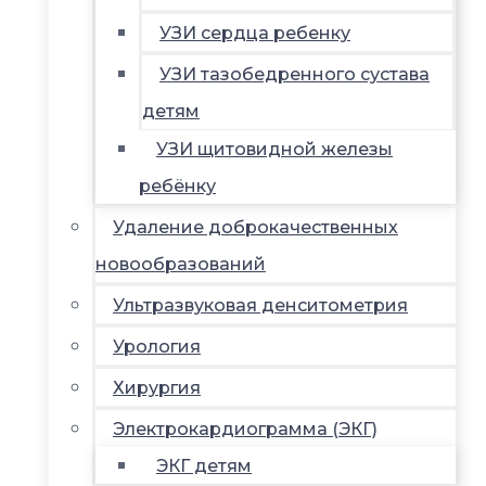
УЗИ сердца ребенку
УЗИ тазобедренного сустава
детям
УЗИ щитовидной железы
ребёнку
Удаление доброкачественных
новообразований
Ультразвуковая денситометрия
Урология
Хирургия
Электрокардиограмма (ЭКГ)
ЭКГ детям