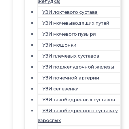
желудка)
УЗИ локтевого сустава
УЗИ мочевыводящих путей
УЗИ мочевого пузыря
УЗИ мошонки
УЗИ плечевых суставов
УЗИ поджелудочной железы
УЗИ почечной артерии
УЗИ селезенки
УЗИ тазобедренных суставов
УЗИ тазобедренного сустава у
взрослых