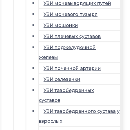
УЗИ мочевыводящих путей
УЗИ мочевого пузыря
УЗИ мошонки
УЗИ плечевых суставов
УЗИ поджелудочной
железы
УЗИ почечной артерии
УЗИ селезенки
УЗИ тазобедренных
суставов
УЗИ тазобедренного сустава у
взрослых