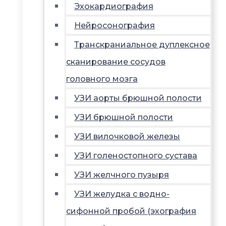
Эхокардиография
Нейросонография
Транскраниальное дуплексное
сканирование сосудов
головного мозга
УЗИ аорты брюшной полости
УЗИ брюшной полости
УЗИ вилочковой железы
УЗИ голеностопного сустава
УЗИ желчного пузыря
УЗИ желудка с водно-
сифонной пробой (эхография