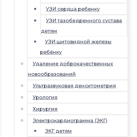
УЗИ сердца ребенку
УЗИ тазобедренного сустава
детям
УЗИ щитовидной железы
ребёнку
Удаление доброкачественных
новообразований
Ультразвуковая денситометрия
Урология
Хирургия
Электрокардиограмма (ЭКГ)
ЭКГ детям