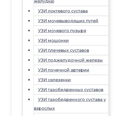
желудка)
УЗИ локтевого сустава
УЗИ мочевыводящих путей
УЗИ мочевого пузыря
УЗИ мошонки
УЗИ плечевых суставов
УЗИ поджелудочной железы
УЗИ почечной артерии
УЗИ селезенки
УЗИ тазобедренных суставов
УЗИ тазобедренного сустава у
взрослых