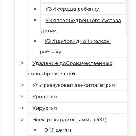
УЗИ сердца ребенку
УЗИ тазобедренного сустава
детям
УЗИ щитовидной железы
ребёнку
Удаление доброкачественных
новообразований
Ультразвуковая денситометрия
Урология
Хирургия
Электрокардиограмма (ЭКГ)
ЭКГ детям