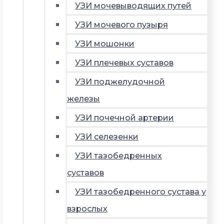
УЗИ мочевыводящих путей
УЗИ мочевого пузыря
УЗИ мошонки
УЗИ плечевых суставов
УЗИ поджелудочной
железы
УЗИ почечной артерии
УЗИ селезенки
УЗИ тазобедренных
суставов
УЗИ тазобедренного сустава у
взрослых