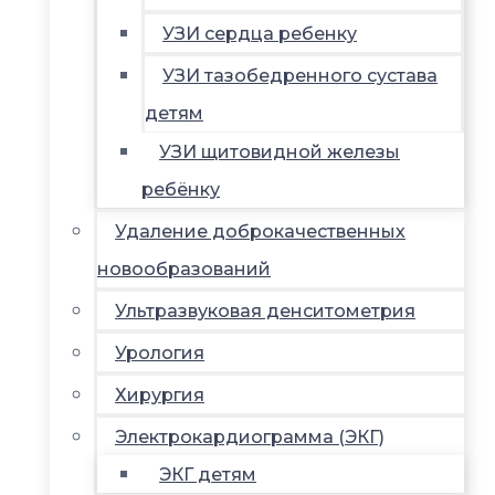
УЗИ сердца ребенку
УЗИ тазобедренного сустава
детям
УЗИ щитовидной железы
ребёнку
Удаление доброкачественных
новообразований
Ультразвуковая денситометрия
Урология
Хирургия
Электрокардиограмма (ЭКГ)
ЭКГ детям