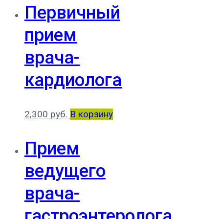
Первичный
прием
врача-
кардиолога
2,300
руб.
В корзину
Прием
ведущего
врача-
гастроэнтеролога