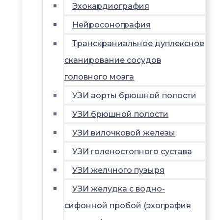
Эхокардиография
Нейросонография
Транскраниальное дуплексное
сканирование сосудов
головного мозга
УЗИ аорты брюшной полости
УЗИ брюшной полости
УЗИ вилочковой железы
УЗИ голеностопного сустава
УЗИ желчного пузыря
УЗИ желудка с водно-
сифонной пробой (эхография