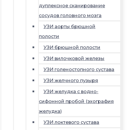
дуплексное сканирование
сосудов головного мозга
УЗИ аорты брюшной
полости
УЗИ брюшной полости
УЗИ вилочковой железы
УЗИ голеностопного сустава
УЗИ желчного пузыря
УЗИ желудка с водно-
сифонной пробой (эхография
желудка)
УЗИ локтевого сустава