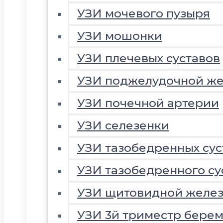
УЗИ мочевого пузыря
УЗИ мошонки
УЗИ плечевых суставов
УЗИ поджелудочной ж
УЗИ почечной артерии
УЗИ селезенки
УЗИ тазобедренных сус
УЗИ тазобедренного су
УЗИ щитовидной желе
УЗИ 3й триместр береме