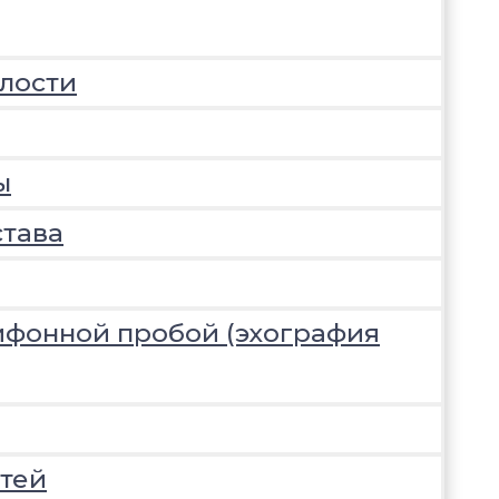
лости
ы
става
ифонной пробой (эхография
тей