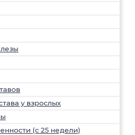
елезы
тавов
става у взрослых
зы
нности (с 25 недели)