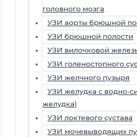
головного мозга
УЗИ аорты брюшной по
УЗИ брюшной полости
УЗИ вилочковой желез
УЗИ голеностопного су
УЗИ желчного пузыря
УЗИ желудка с водно-с
желудка)
УЗИ локтевого сустава
УЗИ мочевыводящих пу