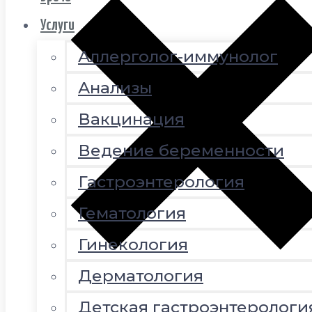
Услуги
Аллерголог-иммунолог
Анализы
Вакцинация
Ведение беременности
Гастроэнтерология
Гематология
Гинекология
Дерматология
Детская гастроэнтерологи