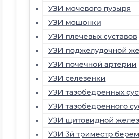
УЗИ мочевого пузыря
УЗИ мошонки
УЗИ плечевых суставов
УЗИ поджелудочной ж
УЗИ почечной артерии
УЗИ селезенки
УЗИ тазобедренных сус
УЗИ тазобедренного су
УЗИ щитовидной желе
УЗИ 3й триместр береме