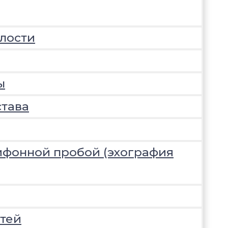
лости
ы
става
ифонной пробой (эхография
тей