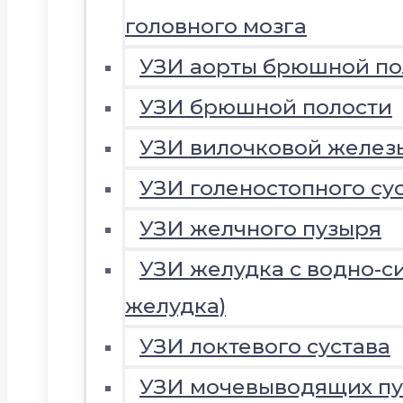
головного мозга
УЗИ аорты брюшной по
УЗИ брюшной полости
УЗИ вилочковой желез
УЗИ голеностопного су
УЗИ желчного пузыря
УЗИ желудка с водно-с
желудка)
УЗИ локтевого сустава
УЗИ мочевыводящих пу