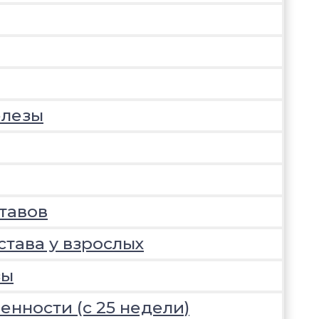
елезы
тавов
става у взрослых
зы
нности (с 25 недели)