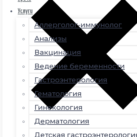
Услуги
Аллерголог-иммунолог
Анализы
Вакцинация
Ведение беременности
Гастроэнтерология
Гематология
Гинекология
Дерматология
Детская гастроэнтерологи