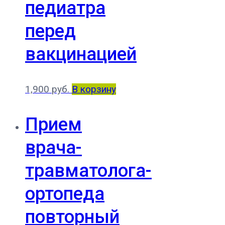
педиатра
перед
вакцинацией
1,900
руб.
В корзину
Прием
врача-
травматолога-
ортопеда
повторный