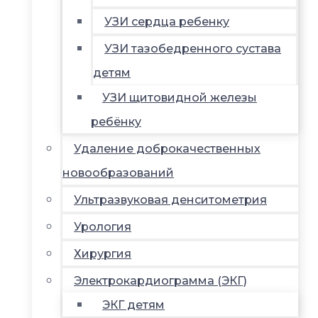
УЗИ сердца ребенку
УЗИ тазобедренного сустава
детям
УЗИ щитовидной железы
ребёнку
Удаление доброкачественных
новообразований
Ультразвуковая денситометрия
Урология
Хирургия
Электрокардиограмма (ЭКГ)
ЭКГ детям