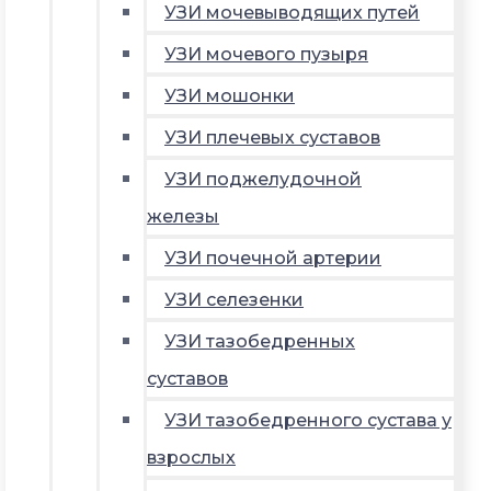
УЗИ мочевыводящих путей
УЗИ мочевого пузыря
УЗИ мошонки
УЗИ плечевых суставов
УЗИ поджелудочной
железы
УЗИ почечной артерии
УЗИ селезенки
УЗИ тазобедренных
суставов
УЗИ тазобедренного сустава у
взрослых