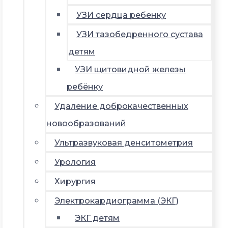
УЗИ сердца ребенку
УЗИ тазобедренного сустава
детям
УЗИ щитовидной железы
ребёнку
Удаление доброкачественных
новообразований
Ультразвуковая денситометрия
Урология
Хирургия
Электрокардиограмма (ЭКГ)
ЭКГ детям