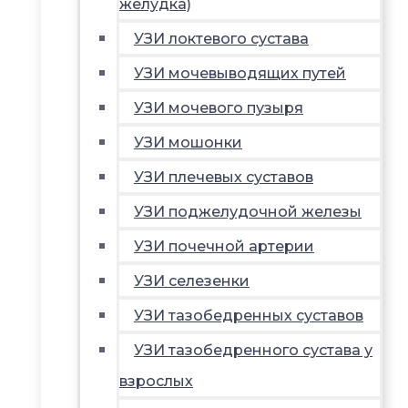
желудка)
УЗИ локтевого сустава
УЗИ мочевыводящих путей
УЗИ мочевого пузыря
УЗИ мошонки
УЗИ плечевых суставов
УЗИ поджелудочной железы
УЗИ почечной артерии
УЗИ селезенки
УЗИ тазобедренных суставов
УЗИ тазобедренного сустава у
взрослых