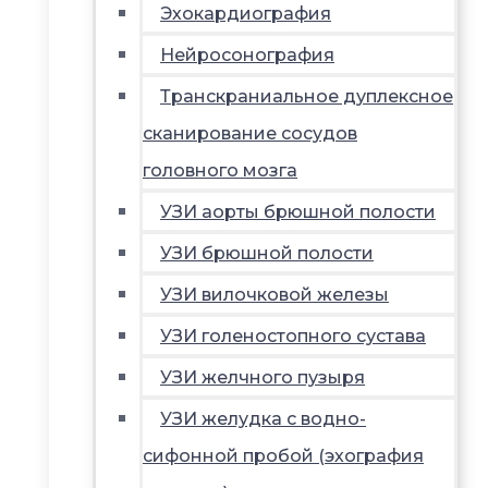
Эхокардиография
Нейросонография
Транскраниальное дуплексное
сканирование сосудов
головного мозга
УЗИ аорты брюшной полости
УЗИ брюшной полости
УЗИ вилочковой железы
УЗИ голеностопного сустава
УЗИ желчного пузыря
УЗИ желудка с водно-
сифонной пробой (эхография