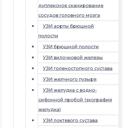
дуплексное сканирование
сосудов головного мозга
УЗИ аорты брюшной
полости
УЗИ брюшной полости
УЗИ вилочковой железы
УЗИ голеностопного сустава
УЗИ желчного пузыря
УЗИ желудка с водно-
сифонной пробой (эхография
желудка)
УЗИ локтевого сустава