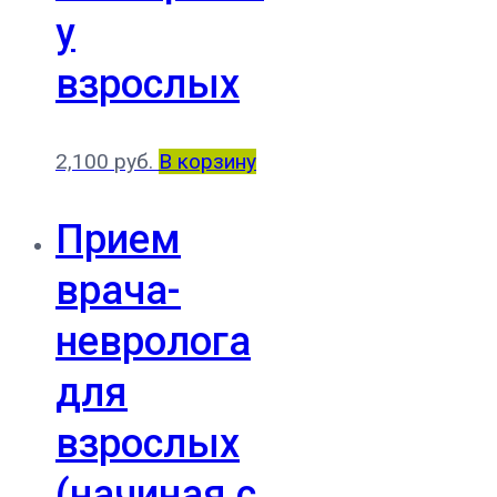
у
взрослых
2,100
руб.
В корзину
Прием
врача-
невролога
для
взрослых
(начиная с