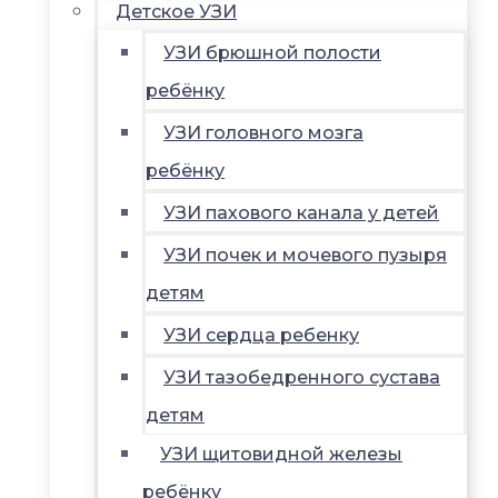
Детское УЗИ
УЗИ брюшной полости
ребёнку
УЗИ головного мозга
ребёнку
УЗИ пахового канала у детей
УЗИ почек и мочевого пузыря
детям
УЗИ сердца ребенку
УЗИ тазобедренного сустава
детям
УЗИ щитовидной железы
ребёнку