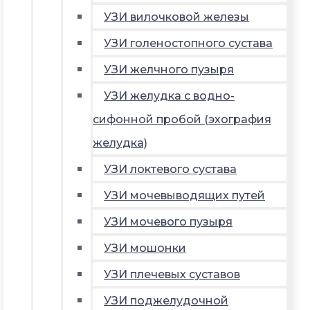
УЗИ вилочковой железы
УЗИ голеностопного сустава
УЗИ желчного пузыря
УЗИ желудка с водно-
сифонной пробой (эхография
желудка)
УЗИ локтевого сустава
УЗИ мочевыводящих путей
УЗИ мочевого пузыря
УЗИ мошонки
УЗИ плечевых суставов
УЗИ поджелудочной