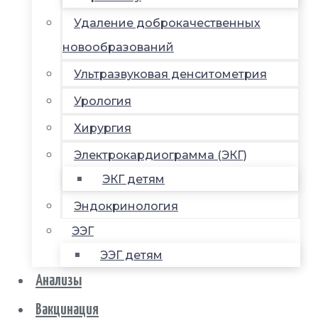
Удаление доброкачественных
новообразований
Ультразвуковая денситометрия
Урология
Хирургия
Электрокардиограмма (ЭКГ)
ЭКГ детям
Эндокринология
ЭЭГ
ЭЭГ детям
Анализы
Вакцинация