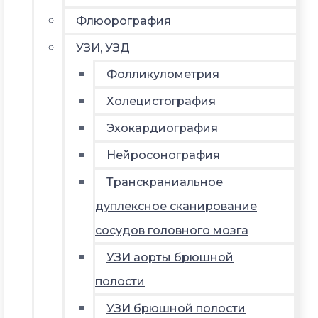
Флюорография
УЗИ, УЗД
Фолликулометрия
Холецистография
Эхокардиография
Нейросонография
Транскраниальное
дуплексное сканирование
сосудов головного мозга
УЗИ аорты брюшной
полости
УЗИ брюшной полости