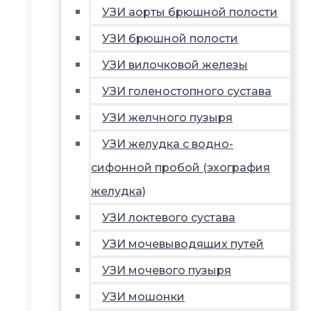
УЗИ аорты брюшной полости
УЗИ брюшной полости
УЗИ вилочковой железы
УЗИ голеностопного сустава
УЗИ желчного пузыря
УЗИ желудка с водно-
сифонной пробой (эхография
желудка)
УЗИ локтевого сустава
УЗИ мочевыводящих путей
УЗИ мочевого пузыря
УЗИ мошонки