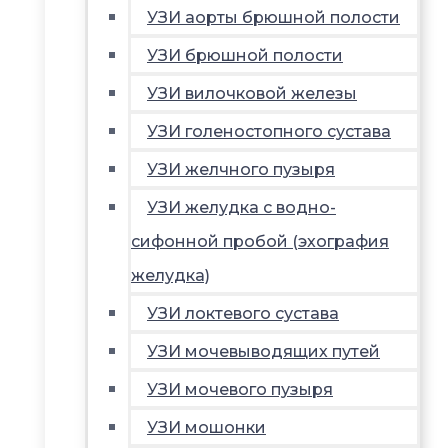
УЗИ аорты брюшной полости
УЗИ брюшной полости
УЗИ вилочковой железы
УЗИ голеностопного сустава
УЗИ желчного пузыря
УЗИ желудка с водно-
сифонной пробой (эхография
желудка)
УЗИ локтевого сустава
УЗИ мочевыводящих путей
УЗИ мочевого пузыря
УЗИ мошонки