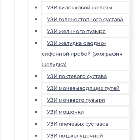
УЗИ вилочковой железы
УЗИ голеностопного сустава
УЗИ желчного пузыря
УЗИ желудка с водно-
сифонной пробой (эхография
желудка)
УЗИ локтевого сустава
УЗИ мочевыводящих путей
УЗИ мочевого пузыря
УЗИ мошонки
УЗИ плечевых суставов
УЗИ поджелудочной