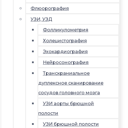
Флюорография
УЗИ, УЗД
Фолликулометрия
Холецистография
Эхокардиография
Нейросонография
Транскраниальное
дуплексное сканирование
сосудов головного мозга
УЗИ аорты брюшной
полости
УЗИ брюшной полости