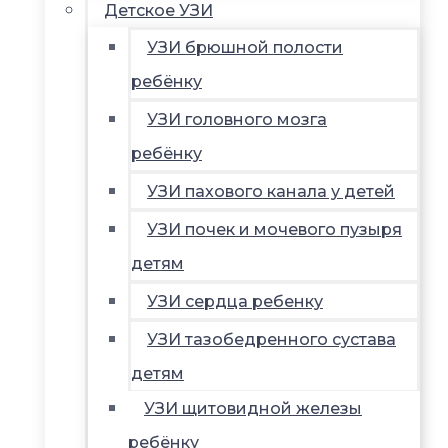
Детское УЗИ
УЗИ брюшной полости
ребёнку
УЗИ головного мозга
ребёнку
УЗИ пахового канала у детей
УЗИ почек и мочевого пузыря
детям
УЗИ сердца ребенку
УЗИ тазобедренного сустава
детям
УЗИ щитовидной железы
ребёнку