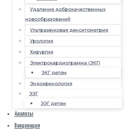
Удаление доброкачественных
новообразований
Ультразвуковая денситометрия
Урология
Хирургия
Электрокардиограмма (ЭКГ)
ЭКГ детям
Эндокринология
ЭЭГ
ЭЭГ детям
Анализы
Вакцинация