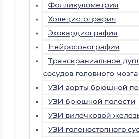
Фолликулометрия
Холецистография
Эхокардиография
Нейросонография
Транскраниальное дуп
сосудов головного мозга
УЗИ аорты брюшной по
УЗИ брюшной полости
УЗИ вилочковой желез
УЗИ голеностопного су