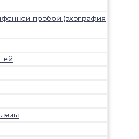
ифонной пробой (эхография
тей
елезы