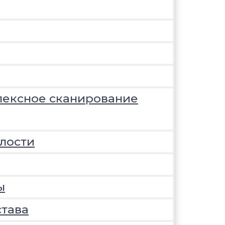
лексное сканирование
лости
ы
става