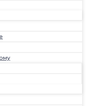
е
ому