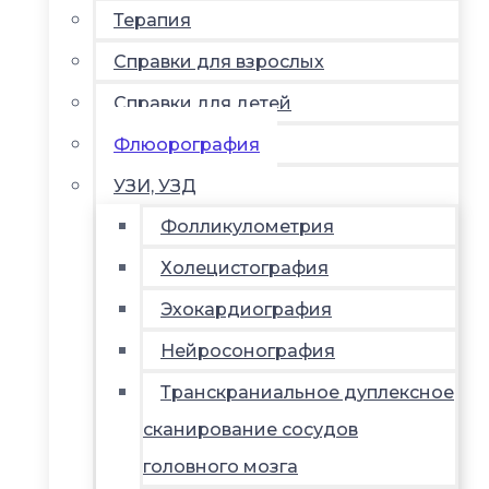
Терапия
Справки для взрослых
Справки для детей
Флюорография
УЗИ, УЗД
Фолликулометрия
Холецистография
Эхокардиография
Нейросонография
Транскраниальное дуплексное
сканирование сосудов
головного мозга