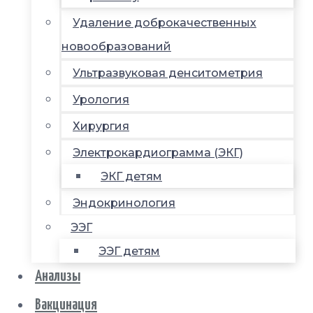
Удаление доброкачественных
новообразований
Ультразвуковая денситометрия
Урология
Хирургия
Электрокардиограмма (ЭКГ)
ЭКГ детям
Эндокринология
ЭЭГ
ЭЭГ детям
Анализы
Вакцинация