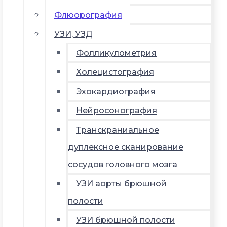
Флюорография
УЗИ, УЗД
Фолликулометрия
Холецистография
Эхокардиография
Нейросонография
Транскраниальное
дуплексное сканирование
сосудов головного мозга
УЗИ аорты брюшной
полости
УЗИ брюшной полости