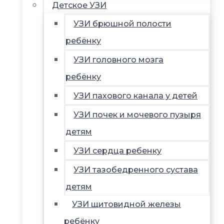
Детское УЗИ
УЗИ брюшной полости
ребёнку
УЗИ головного мозга
ребёнку
УЗИ пахового канала у детей
УЗИ почек и мочевого пузыря
детям
УЗИ сердца ребенку
УЗИ тазобедренного сустава
детям
УЗИ щитовидной железы
ребёнку