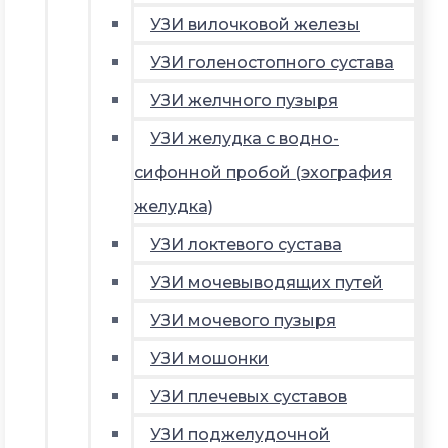
УЗИ вилочковой железы
УЗИ голеностопного сустава
УЗИ желчного пузыря
УЗИ желудка с водно-
сифонной пробой (эхография
желудка)
УЗИ локтевого сустава
УЗИ мочевыводящих путей
УЗИ мочевого пузыря
УЗИ мошонки
УЗИ плечевых суставов
УЗИ поджелудочной