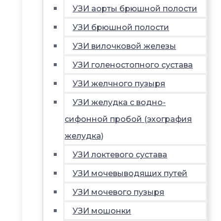
УЗИ аорты брюшной полости
УЗИ брюшной полости
УЗИ вилочковой железы
УЗИ голеностопного сустава
УЗИ желчного пузыря
УЗИ желудка с водно-
сифонной пробой (эхография
желудка)
УЗИ локтевого сустава
УЗИ мочевыводящих путей
УЗИ мочевого пузыря
УЗИ мошонки