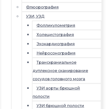
Флюорография
УЗИ, УЗД
Фолликулометрия
Холецистография
Эхокардиография
Нейросонография
Транскраниальное
дуплексное сканирование
сосудов головного мозга
УЗИ аорты брюшной
полости
УЗИ брюшной полости