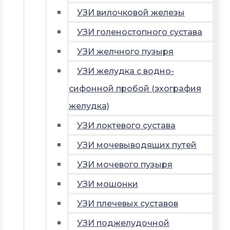
УЗИ вилочковой железы
УЗИ голеностопного сустава
УЗИ желчного пузыря
УЗИ желудка с водно-
сифонной пробой (эхография
желудка)
УЗИ локтевого сустава
УЗИ мочевыводящих путей
УЗИ мочевого пузыря
УЗИ мошонки
УЗИ плечевых суставов
УЗИ поджелудочной