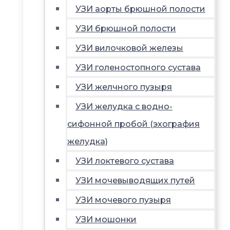
УЗИ аорты брюшной полости
УЗИ брюшной полости
УЗИ вилочковой железы
УЗИ голеностопного сустава
УЗИ желчного пузыря
УЗИ желудка с водно-
сифонной пробой (эхография
желудка)
УЗИ локтевого сустава
УЗИ мочевыводящих путей
УЗИ мочевого пузыря
УЗИ мошонки