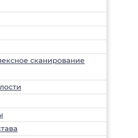
лексное сканирование
лости
ы
става