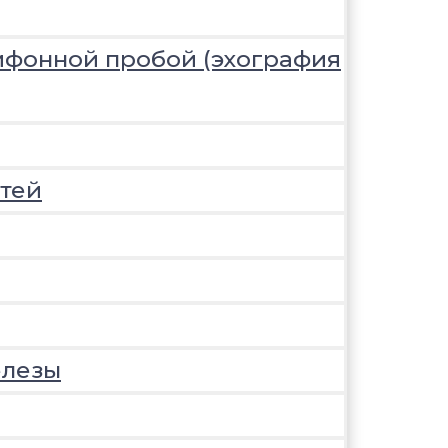
ифонной пробой (эхография
тей
елезы