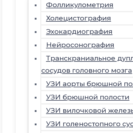
Фолликулометрия
Холецистография
Эхокардиография
Нейросонография
Транскраниальное дуп
сосудов головного мозга
УЗИ аорты брюшной по
УЗИ брюшной полости
УЗИ вилочковой желез
УЗИ голеностопного су