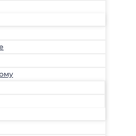
е
ому