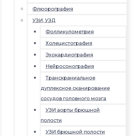
Флюорография
УЗИ, УЗД
Фолликулометрия
Холецистография
Эхокардиография
Нейросонография
Транскраниальное
дуплексное сканирование
сосудов головного мозга
УЗИ аорты брюшной
полости
УЗИ брюшной полости