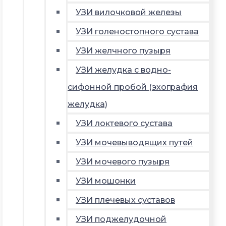
УЗИ вилочковой железы
УЗИ голеностопного сустава
УЗИ желчного пузыря
УЗИ желудка с водно-
сифонной пробой (эхография
желудка)
УЗИ локтевого сустава
УЗИ мочевыводящих путей
УЗИ мочевого пузыря
УЗИ мошонки
УЗИ плечевых суставов
УЗИ поджелудочной