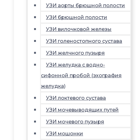
УЗИ аорты брюшной полости
УЗИ брюшной полости
УЗИ вилочковой железы
УЗИ голеностопного сустава
УЗИ желчного пузыря
УЗИ желудка с водно-
сифонной пробой (эхография
желудка)
УЗИ локтевого сустава
УЗИ мочевыводящих путей
УЗИ мочевого пузыря
УЗИ мошонки