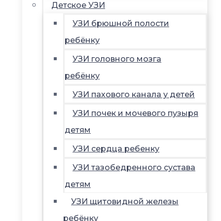
Детское УЗИ
УЗИ брюшной полости
ребёнку
УЗИ головного мозга
ребёнку
УЗИ пахового канала у детей
УЗИ почек и мочевого пузыря
детям
УЗИ сердца ребенку
УЗИ тазобедренного сустава
детям
УЗИ щитовидной железы
ребёнку