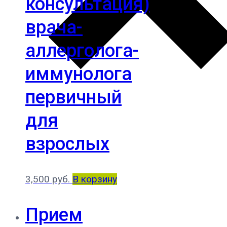
консультация)
врача-
аллерголога-
иммунолога
первичный
для
взрослых
3,500
руб.
В корзину
Прием