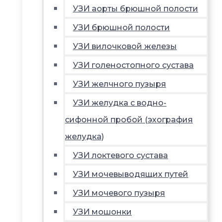
УЗИ аорты брюшной полости
УЗИ брюшной полости
УЗИ вилочковой железы
УЗИ голеностопного сустава
УЗИ желчного пузыря
УЗИ желудка с водно-
сифонной пробой (эхография
желудка)
УЗИ локтевого сустава
УЗИ мочевыводящих путей
УЗИ мочевого пузыря
УЗИ мошонки