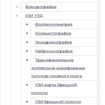
Флюорография
УЗИ, УЗД
Фолликулометрия
Холецистография
Эхокардиография
Нейросонография
Транскраниальное
дуплексное сканирование
сосудов головного мозга
УЗИ аорты брюшной
полости
УЗИ брюшной полости