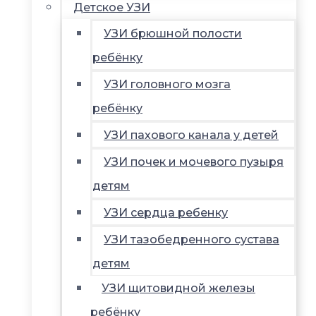
Детское УЗИ
УЗИ брюшной полости
ребёнку
УЗИ головного мозга
ребёнку
УЗИ пахового канала у детей
УЗИ почек и мочевого пузыря
детям
УЗИ сердца ребенку
УЗИ тазобедренного сустава
детям
УЗИ щитовидной железы
ребёнку