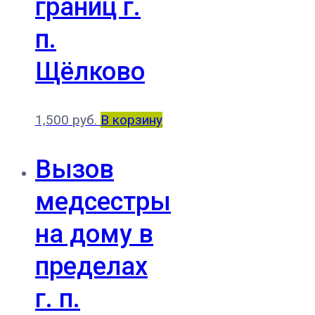
границ г.
п.
Щёлково
1,500
руб.
В корзину
Вызов
медсестры
на дому в
пределах
г. п.