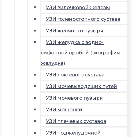
УЗИ вилочковой железы
УЗИ голеностопного сустава
УЗИ желчного пузыря
УЗИ желудка с водно-
сифонной пробой (эхография
желудка)
УЗИ локтевого сустава
УЗИ мочевыводящих путей
УЗИ мочевого пузыря
УЗИ мошонки
УЗИ плечевых суставов
УЗИ поджелудочной