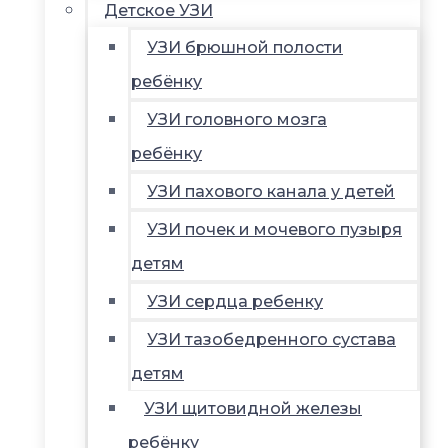
Детское УЗИ
УЗИ брюшной полости
ребёнку
УЗИ головного мозга
ребёнку
УЗИ пахового канала у детей
УЗИ почек и мочевого пузыря
детям
УЗИ сердца ребенку
УЗИ тазобедренного сустава
детям
УЗИ щитовидной железы
ребёнку