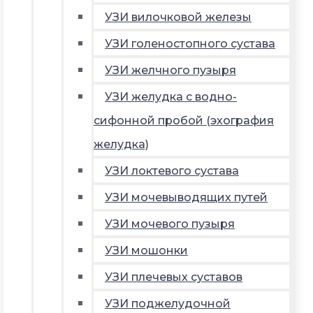
УЗИ вилочковой железы
УЗИ голеностопного сустава
УЗИ желчного пузыря
УЗИ желудка с водно-
сифонной пробой (эхография
желудка)
УЗИ локтевого сустава
УЗИ мочевыводящих путей
УЗИ мочевого пузыря
УЗИ мошонки
УЗИ плечевых суставов
УЗИ поджелудочной