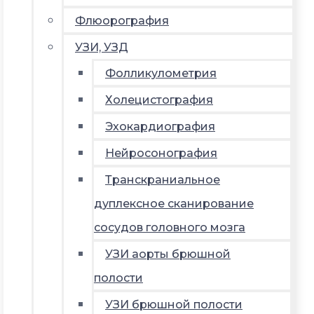
Флюорография
УЗИ, УЗД
Фолликулометрия
Холецистография
Эхокардиография
Нейросонография
Транскраниальное
дуплексное сканирование
сосудов головного мозга
УЗИ аорты брюшной
полости
УЗИ брюшной полости