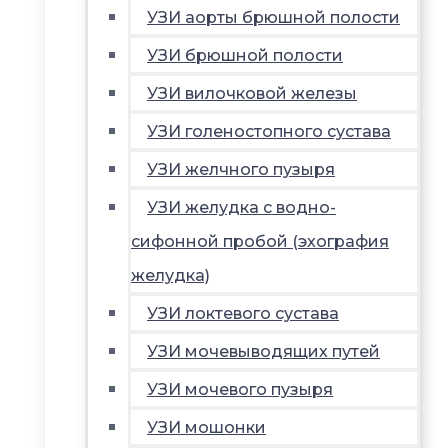
УЗИ аорты брюшной полости
УЗИ брюшной полости
УЗИ вилочковой железы
УЗИ голеностопного сустава
УЗИ желчного пузыря
УЗИ желудка с водно-
сифонной пробой (эхография
желудка)
УЗИ локтевого сустава
УЗИ мочевыводящих путей
УЗИ мочевого пузыря
УЗИ мошонки