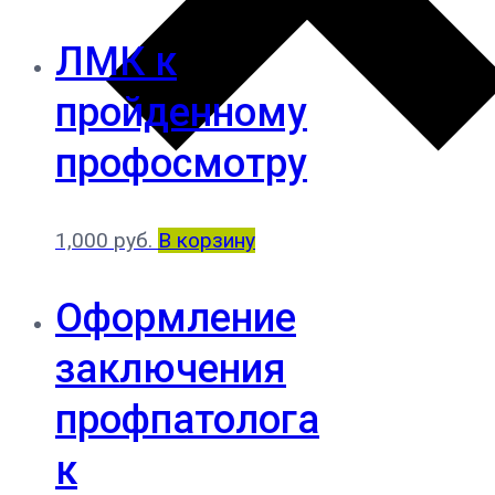
ЛМК к
пройденному
профосмотру
1,000
руб.
В корзину
Оформление
заключения
профпатолога
к