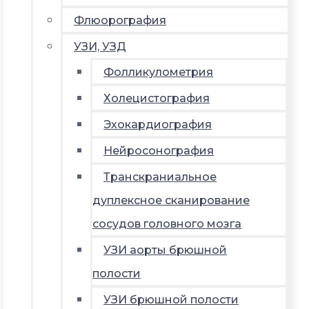
Флюорография
УЗИ, УЗД
Фолликулометрия
Холецистография
Эхокардиография
Нейросонография
Транскраниальное
дуплексное сканирование
сосудов головного мозга
УЗИ аорты брюшной
полости
УЗИ брюшной полости