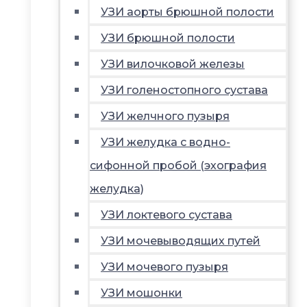
УЗИ аорты брюшной полости
УЗИ брюшной полости
УЗИ вилочковой железы
УЗИ голеностопного сустава
УЗИ желчного пузыря
УЗИ желудка с водно-
сифонной пробой (эхография
желудка)
УЗИ локтевого сустава
УЗИ мочевыводящих путей
УЗИ мочевого пузыря
УЗИ мошонки