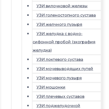
УЗИ вилочковой железы
УЗИ голеностопного сустава
УЗИ желчного пузыря
УЗИ желудка с водно-
сифонной пробой (эхография
желудка)
УЗИ локтевого сустава
УЗИ мочевыводящих путей
УЗИ мочевого пузыря
УЗИ мошонки
УЗИ плечевых суставов
УЗИ поджелудочной