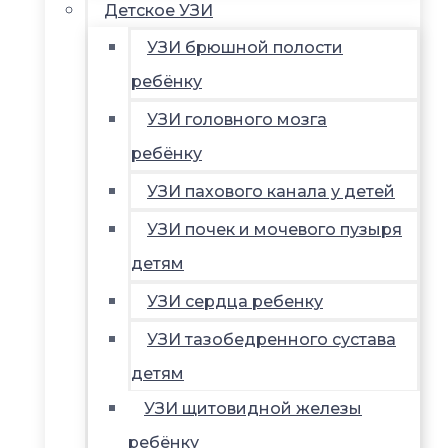
Детское УЗИ
УЗИ брюшной полости
ребёнку
УЗИ головного мозга
ребёнку
УЗИ пахового канала у детей
УЗИ почек и мочевого пузыря
детям
УЗИ сердца ребенку
УЗИ тазобедренного сустава
детям
УЗИ щитовидной железы
ребёнку