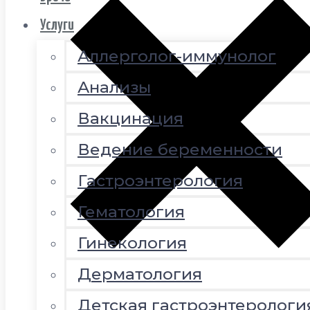
Услуги
Аллерголог-иммунолог
Анализы
Вакцинация
Ведение беременности
Гастроэнтерология
Гематология
Гинекология
Дерматология
Детская гастроэнтерологи