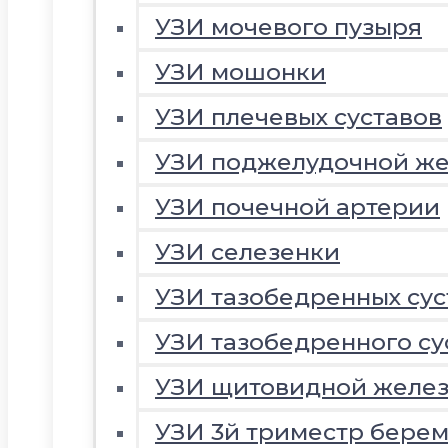
УЗИ мочевого пузыря
УЗИ мошонки
УЗИ плечевых суставов
УЗИ поджелудочной ж
УЗИ почечной артерии
УЗИ селезенки
УЗИ тазобедренных сус
УЗИ тазобедренного су
УЗИ щитовидной желе
УЗИ 3й триместр береме