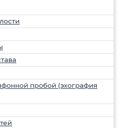
лости
ы
става
ифонной пробой (эхография
тей