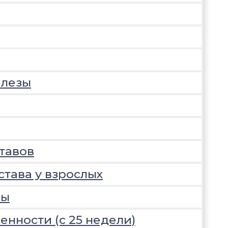
елезы
тавов
става у взрослых
зы
нности (с 25 недели)