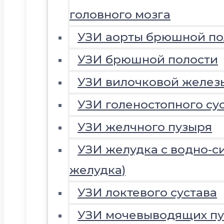
головного мозга
УЗИ аорты брюшной по
УЗИ брюшной полости
УЗИ вилочковой желез
УЗИ голеностопного су
УЗИ желчного пузыря
УЗИ желудка с водно-с
желудка)
УЗИ локтевого сустава
УЗИ мочевыводящих пу