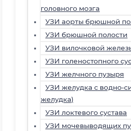
головного мозга
УЗИ аорты брюшной по
УЗИ брюшной полости
УЗИ вилочковой желез
УЗИ голеностопного су
УЗИ желчного пузыря
УЗИ желудка с водно-с
желудка)
УЗИ локтевого сустава
УЗИ мочевыводящих пу