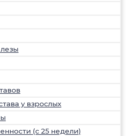
елезы
тавов
става у взрослых
зы
нности (с 25 недели)