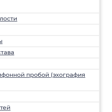
лости
ы
става
ифонной пробой (эхография
тей