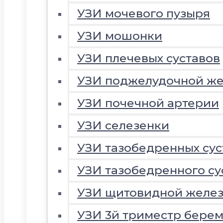
УЗИ мочевого пузыря
УЗИ мошонки
УЗИ плечевых суставов
УЗИ поджелудочной ж
УЗИ почечной артерии
УЗИ селезенки
УЗИ тазобедренных сус
УЗИ тазобедренного су
УЗИ щитовидной желе
УЗИ 3й триместр береме