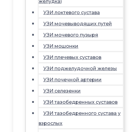
желудка)
УЗИ локтевого сустава
УЗИ мочевыводящих путей
УЗИ мочевого пузыря
УЗИ мошонки
УЗИ плечевых суставов
УЗИ поджелудочной железы
УЗИ почечной артерии
УЗИ селезенки
УЗИ тазобедренных суставов
УЗИ тазобедренного сустава у
взрослых