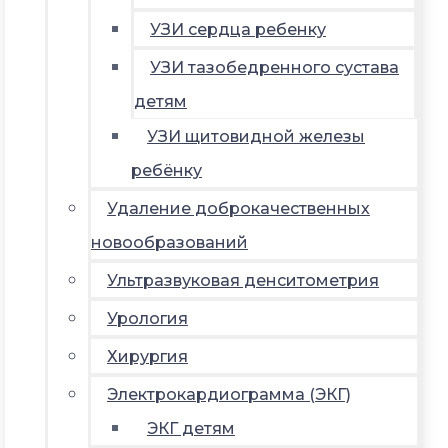
УЗИ сердца ребенку
УЗИ тазобедренного сустава
детям
УЗИ щитовидной железы
ребёнку
Удаление доброкачественных
новообразований
Ультразвуковая денситометрия
Урология
Хирургия
Электрокардиограмма (ЭКГ)
ЭКГ детям