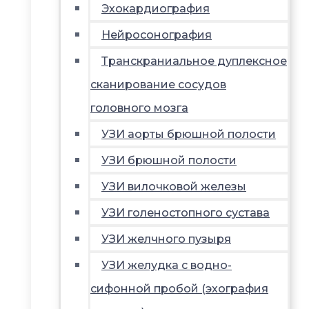
Эхокардиография
Нейросонография
Транскраниальное дуплексное
сканирование сосудов
головного мозга
УЗИ аорты брюшной полости
УЗИ брюшной полости
УЗИ вилочковой железы
УЗИ голеностопного сустава
УЗИ желчного пузыря
УЗИ желудка с водно-
сифонной пробой (эхография