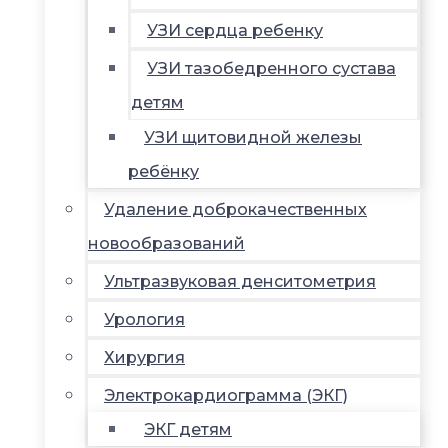
УЗИ сердца ребенку
УЗИ тазобедренного сустава
детям
УЗИ щитовидной железы
ребёнку
Удаление доброкачественных
новообразований
Ультразвуковая денситометрия
Урология
Хирургия
Электрокардиограмма (ЭКГ)
ЭКГ детям