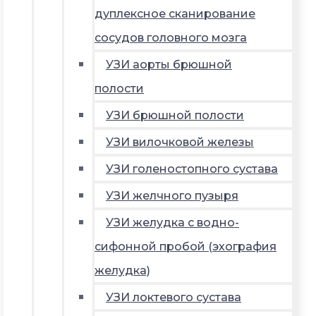
дуплексное сканирование
сосудов головного мозга
УЗИ аорты брюшной
полости
УЗИ брюшной полости
УЗИ вилочковой железы
УЗИ голеностопного сустава
УЗИ желчного пузыря
УЗИ желудка с водно-
сифонной пробой (эхография
желудка)
УЗИ локтевого сустава