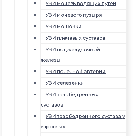
УЗИ мочевыводящих путей
УЗИ мочевого пузыря
УЗИ мошонки
УЗИ плечевых суставов
УЗИ поджелудочной
железы
УЗИ почечной артерии
УЗИ селезенки
УЗИ тазобедренных
суставов
УЗИ тазобедренного сустава у
взрослых