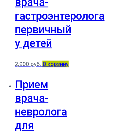
врача-
гастроэнтеролога
первичный
у детей
2,900
руб.
В корзину
Прием
врача-
невролога
для