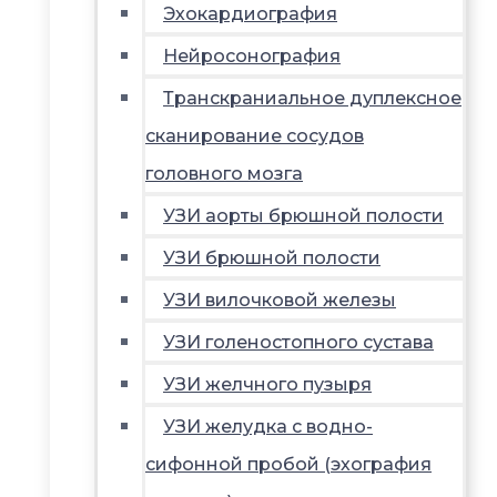
Эхокардиография
Нейросонография
Транскраниальное дуплексное
сканирование сосудов
головного мозга
УЗИ аорты брюшной полости
УЗИ брюшной полости
УЗИ вилочковой железы
УЗИ голеностопного сустава
УЗИ желчного пузыря
УЗИ желудка с водно-
сифонной пробой (эхография