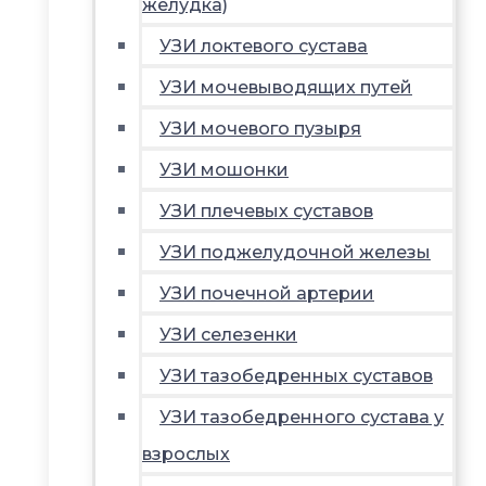
желудка)
УЗИ локтевого сустава
УЗИ мочевыводящих путей
УЗИ мочевого пузыря
УЗИ мошонки
УЗИ плечевых суставов
УЗИ поджелудочной железы
УЗИ почечной артерии
УЗИ селезенки
УЗИ тазобедренных суставов
УЗИ тазобедренного сустава у
взрослых