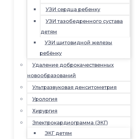
УЗИ сердца ребенку
УЗИ тазобедренного сустава
детям
УЗИ щитовидной железы
ребёнку
Удаление доброкачественных
новообразований
Ультразвуковая денситометрия
Урология
Хирургия
Электрокардиограмма (ЭКГ)
ЭКГ детям