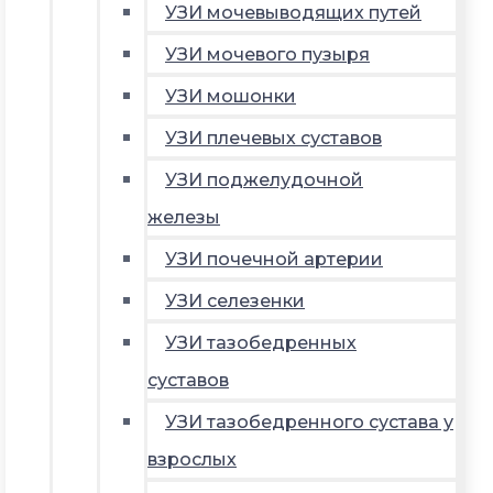
УЗИ мочевыводящих путей
УЗИ мочевого пузыря
УЗИ мошонки
УЗИ плечевых суставов
УЗИ поджелудочной
железы
УЗИ почечной артерии
УЗИ селезенки
УЗИ тазобедренных
суставов
УЗИ тазобедренного сустава у
взрослых