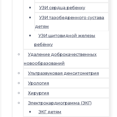
УЗИ сердца ребенку
УЗИ тазобедренного сустава
детям
УЗИ щитовидной железы
ребёнку
Удаление доброкачественных
новообразований
Ультразвуковая денситометрия
Урология
Хирургия
Электрокардиограмма (ЭКГ)
ЭКГ детям