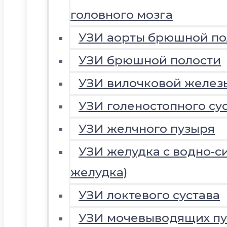
головного мозга
УЗИ аорты брюшной по
УЗИ брюшной полости
УЗИ вилочковой желез
УЗИ голеностопного су
УЗИ желчного пузыря
УЗИ желудка с водно-с
желудка)
УЗИ локтевого сустава
УЗИ мочевыводящих пу