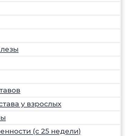
елезы
тавов
става у взрослых
зы
нности (с 25 недели)