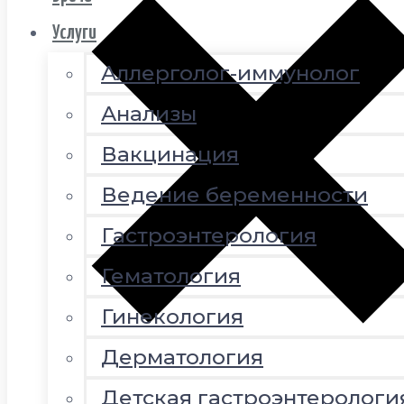
Услуги
Аллерголог-иммунолог
Анализы
Вакцинация
Ведение беременности
Гастроэнтерология
Гематология
Гинекология
Дерматология
Детская гастроэнтерологи