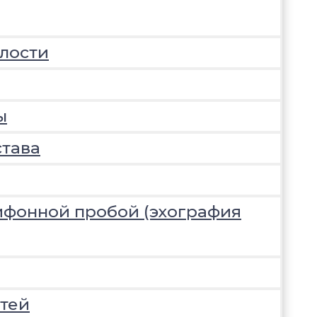
лости
ы
става
ифонной пробой (эхография
тей