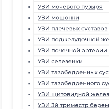
УЗИ мочевого пузыря
УЗИ мошонки
УЗИ плечевых суставов
УЗИ поджелудочной ж
УЗИ почечной артерии
УЗИ селезенки
УЗИ тазобедренных сус
УЗИ тазобедренного су
УЗИ щитовидной желе
УЗИ 3й триместр береме