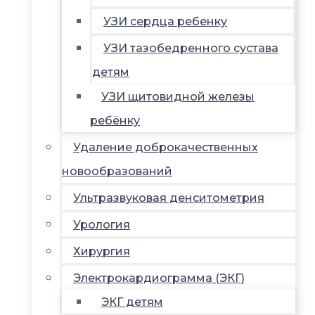
УЗИ сердца ребенку
УЗИ тазобедренного сустава
детям
УЗИ щитовидной железы
ребёнку
Удаление доброкачественных
новообразований
Ультразвуковая денситометрия
Урология
Хирургия
Электрокардиограмма (ЭКГ)
ЭКГ детям