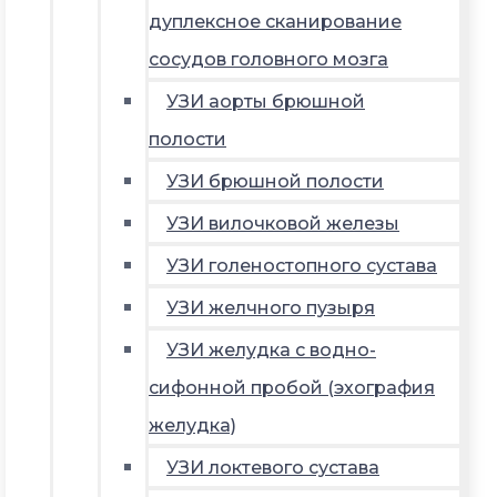
дуплексное сканирование
сосудов головного мозга
УЗИ аорты брюшной
полости
УЗИ брюшной полости
УЗИ вилочковой железы
УЗИ голеностопного сустава
УЗИ желчного пузыря
УЗИ желудка с водно-
сифонной пробой (эхография
желудка)
УЗИ локтевого сустава