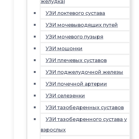
желудка)
УЗИ локтевого сустава
УЗИ мочевыводящих путей
УЗИ мочевого пузыря
УЗИ мошонки
УЗИ плечевых суставов
УЗИ поджелудочной железы
УЗИ почечной артерии
УЗИ селезенки
УЗИ тазобедренных суставов
УЗИ тазобедренного сустава у
взрослых