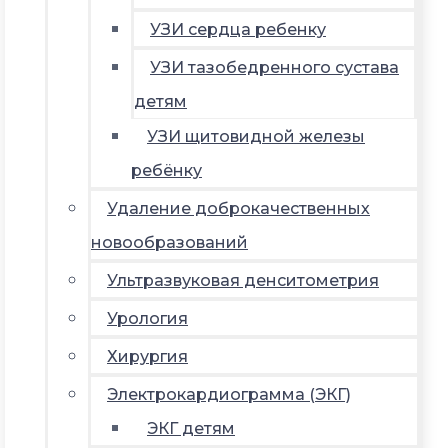
УЗИ сердца ребенку
УЗИ тазобедренного сустава
детям
УЗИ щитовидной железы
ребёнку
Удаление доброкачественных
новообразований
Ультразвуковая денситометрия
Урология
Хирургия
Электрокардиограмма (ЭКГ)
ЭКГ детям