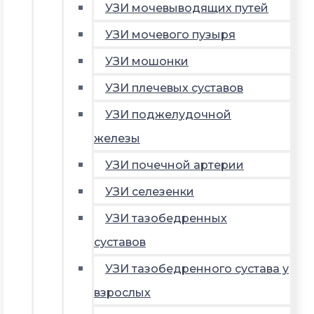
УЗИ мочевыводящих путей
УЗИ мочевого пузыря
УЗИ мошонки
УЗИ плечевых суставов
УЗИ поджелудочной
железы
УЗИ почечной артерии
УЗИ селезенки
УЗИ тазобедренных
суставов
УЗИ тазобедренного сустава у
взрослых