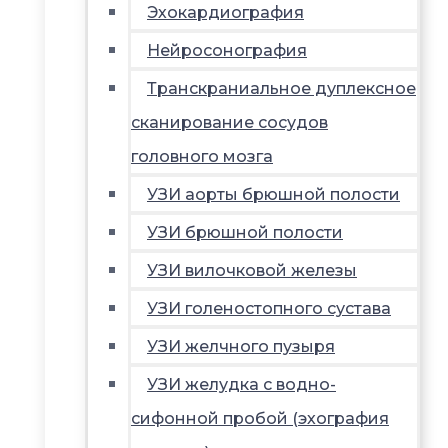
Эхокардиография
Нейросонография
Транскраниальное дуплексное
сканирование сосудов
головного мозга
УЗИ аорты брюшной полости
УЗИ брюшной полости
УЗИ вилочковой железы
УЗИ голеностопного сустава
УЗИ желчного пузыря
УЗИ желудка с водно-
сифонной пробой (эхография