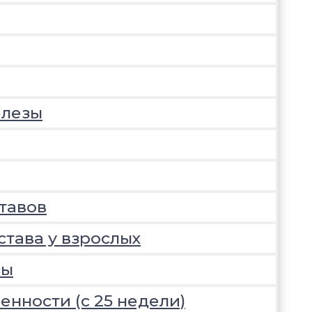
елезы
тавов
става у взрослых
зы
нности (с 25 недели)