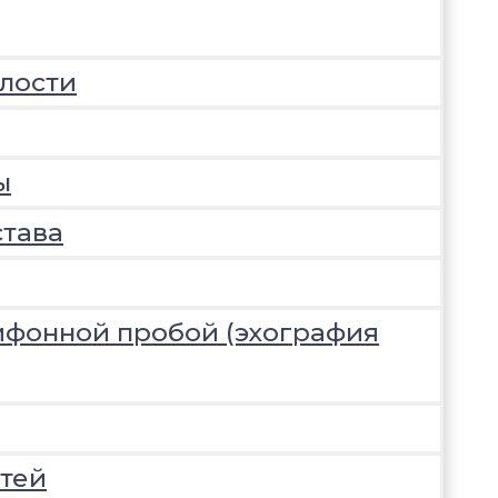
лости
ы
става
ифонной пробой (эхография
тей