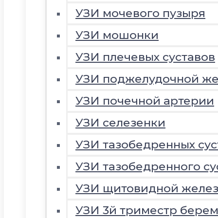
УЗИ мочевого пузыря
УЗИ мошонки
УЗИ плечевых суставов
УЗИ поджелудочной ж
УЗИ почечной артерии
УЗИ селезенки
УЗИ тазобедренных сус
УЗИ тазобедренного су
УЗИ щитовидной желе
УЗИ 3й триместр береме