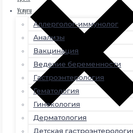
Услуги
Аллерголог-иммунолог
Анализы
Вакцинация
Ведение беременности
Гастроэнтерология
Гематология
Гинекология
Дерматология
Детская гастроэнтерологи