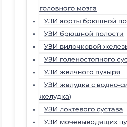
головного мозга
УЗИ аорты брюшной по
УЗИ брюшной полости
УЗИ вилочковой желез
УЗИ голеностопного су
УЗИ желчного пузыря
УЗИ желудка с водно-с
желудка)
УЗИ локтевого сустава
УЗИ мочевыводящих пу