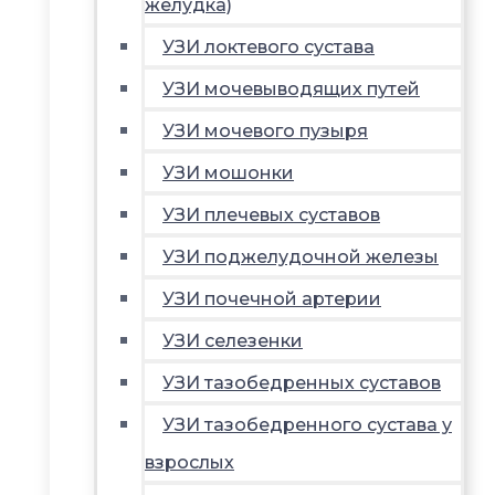
желудка)
УЗИ локтевого сустава
УЗИ мочевыводящих путей
УЗИ мочевого пузыря
УЗИ мошонки
УЗИ плечевых суставов
УЗИ поджелудочной железы
УЗИ почечной артерии
УЗИ селезенки
УЗИ тазобедренных суставов
УЗИ тазобедренного сустава у
взрослых