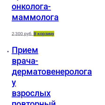
онколога-
маммолога
2,300
руб.
В корзину
Прием
врача-
дерматовенеролога
у
взрослых
повторный