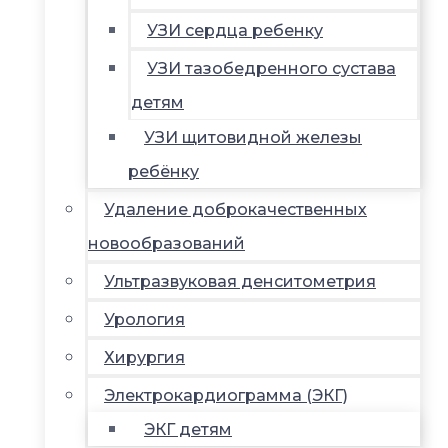
УЗИ сердца ребенку
УЗИ тазобедренного сустава
детям
УЗИ щитовидной железы
ребёнку
Удаление доброкачественных
новообразований
Ультразвуковая денситометрия
Урология
Хирургия
Электрокардиограмма (ЭКГ)
ЭКГ детям