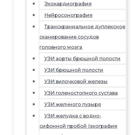
Эхокардиография
Нейросонография
Транскраниальное дуплексное
сканирование сосудов
головного мозга
УЗИ аорты брюшной полости
УЗИ брюшной полости
УЗИ вилочковой железы
УЗИ голеностопного сустава
УЗИ желчного пузыря
УЗИ желудка с водно-
сифонной пробой (эхография