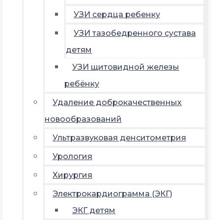
УЗИ сердца ребенку
УЗИ тазобедренного сустава
детям
УЗИ щитовидной железы
ребёнку
Удаление доброкачественных
новообразований
Ультразвуковая денситометрия
Урология
Хирургия
Электрокардиограмма (ЭКГ)
ЭКГ детям