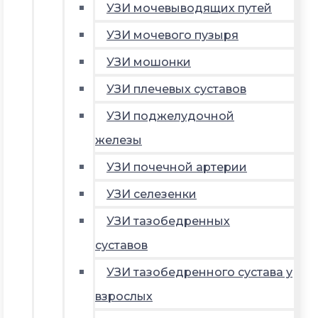
УЗИ мочевыводящих путей
УЗИ мочевого пузыря
УЗИ мошонки
УЗИ плечевых суставов
УЗИ поджелудочной
железы
УЗИ почечной артерии
УЗИ селезенки
УЗИ тазобедренных
суставов
УЗИ тазобедренного сустава у
взрослых