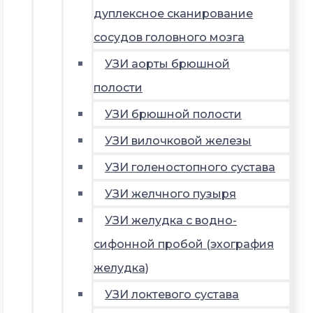
дуплексное сканирование
сосудов головного мозга
УЗИ аорты брюшной
полости
УЗИ брюшной полости
УЗИ вилочковой железы
УЗИ голеностопного сустава
УЗИ желчного пузыря
УЗИ желудка с водно-
сифонной пробой (эхография
желудка)
УЗИ локтевого сустава