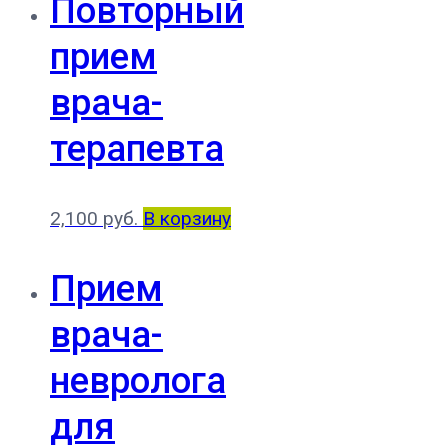
Повторный
прием
врача-
терапевта
2,100
руб.
В корзину
Прием
врача-
невролога
для