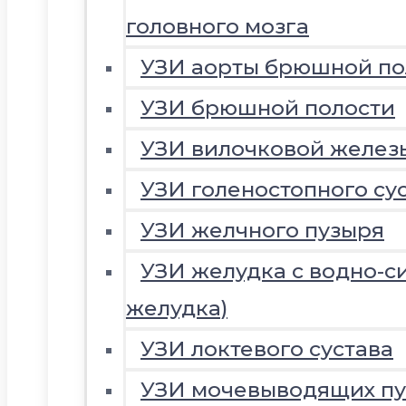
головного мозга
УЗИ аорты брюшной по
УЗИ брюшной полости
УЗИ вилочковой желез
УЗИ голеностопного су
УЗИ желчного пузыря
УЗИ желудка с водно-с
желудка)
УЗИ локтевого сустава
УЗИ мочевыводящих пу