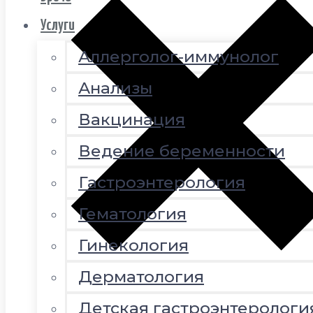
Услуги
Аллерголог-иммунолог
Анализы
Вакцинация
Ведение беременности
Гастроэнтерология
Гематология
Гинекология
Дерматология
Детская гастроэнтерологи