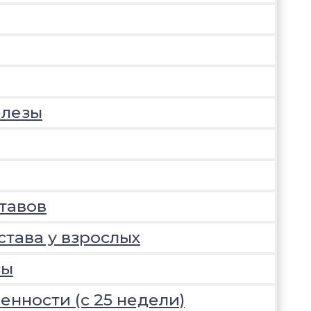
елезы
тавов
става у взрослых
зы
нности (с 25 недели)