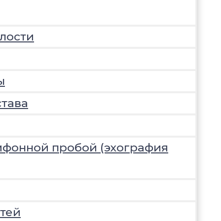
лости
ы
става
ифонной пробой (эхография
тей