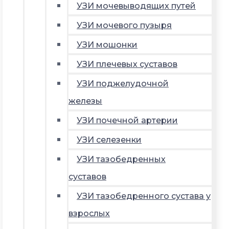
УЗИ мочевыводящих путей
УЗИ мочевого пузыря
УЗИ мошонки
УЗИ плечевых суставов
УЗИ поджелудочной
железы
УЗИ почечной артерии
УЗИ селезенки
УЗИ тазобедренных
суставов
УЗИ тазобедренного сустава у
взрослых