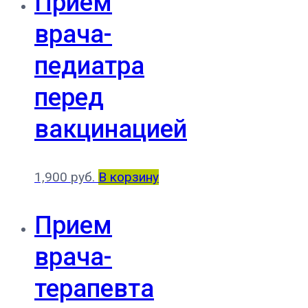
Прием
врача-
педиатра
перед
вакцинацией
1,900
руб.
В корзину
Прием
врача-
терапевта