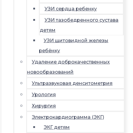
УЗИ сердца ребенку
УЗИ тазобедренного сустава
детям
УЗИ щитовидной железы
ребёнку
Удаление доброкачественных
новообразований
Ультразвуковая денситометрия
Урология
Хирургия
Электрокардиограмма (ЭКГ)
ЭКГ детям