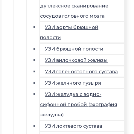
дуплексное сканирование
сосудов головного мозга
УЗИ аорты брюшной
полости
УЗИ брюшной полости
УЗИ вилочковой железы
УЗИ голеностопного сустава
УЗИ желчного пузыря
УЗИ желудка с водно-
сифонной пробой (эхография
желудка)
УЗИ локтевого сустава