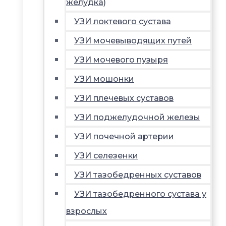
желудка)
УЗИ локтевого сустава
УЗИ мочевыводящих путей
УЗИ мочевого пузыря
УЗИ мошонки
УЗИ плечевых суставов
УЗИ поджелудочной железы
УЗИ почечной артерии
УЗИ селезенки
УЗИ тазобедренных суставов
УЗИ тазобедренного сустава у
взрослых