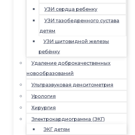
УЗИ сердца ребенку
УЗИ тазобедренного сустава
детям
УЗИ щитовидной железы
ребёнку
Удаление доброкачественных
новообразований
Ультразвуковая денситометрия
Урология
Хирургия
Электрокардиограмма (ЭКГ)
ЭКГ детям