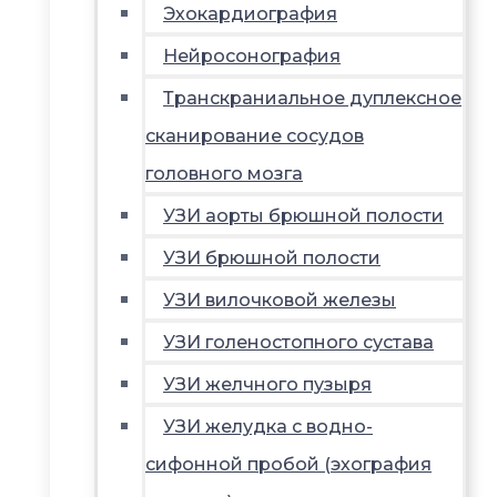
Эхокардиография
Нейросонография
Транскраниальное дуплексное
сканирование сосудов
головного мозга
УЗИ аорты брюшной полости
УЗИ брюшной полости
УЗИ вилочковой железы
УЗИ голеностопного сустава
УЗИ желчного пузыря
УЗИ желудка с водно-
сифонной пробой (эхография