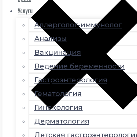
Услуги
Аллерголог-иммунолог
Анализы
Вакцинация
Ведение беременности
Гастроэнтерология
Гематология
Гинекология
Дерматология
Детская гастроэнтерологи