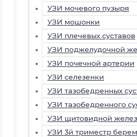
УЗИ мочевого пузыря
УЗИ мошонки
УЗИ плечевых суставов
УЗИ поджелудочной ж
УЗИ почечной артерии
УЗИ селезенки
УЗИ тазобедренных сус
УЗИ тазобедренного су
УЗИ щитовидной желе
УЗИ 3й триместр береме