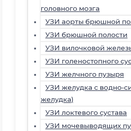
головного мозга
УЗИ аорты брюшной по
УЗИ брюшной полости
УЗИ вилочковой желез
УЗИ голеностопного су
УЗИ желчного пузыря
УЗИ желудка с водно-с
желудка)
УЗИ локтевого сустава
УЗИ мочевыводящих пу