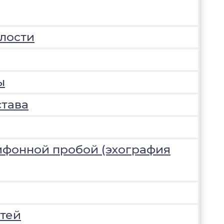
лости
ы
става
ифонной пробой (эхография
тей