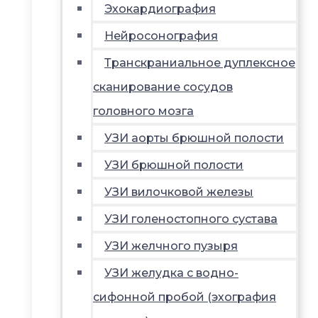
Эхокардиография
Нейросонография
Транскраниальное дуплексное
сканирование сосудов
головного мозга
УЗИ аорты брюшной полости
УЗИ брюшной полости
УЗИ вилочковой железы
УЗИ голеностопного сустава
УЗИ желчного пузыря
УЗИ желудка с водно-
сифонной пробой (эхография