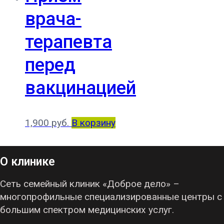
врача-
терапевта
перед
вакцинацией
1,900
руб.
В корзину
О клинике
Сеть семейный клиник «Доброе дело» –
многопрофильные специализированные центры с
большим спектром медицинских услуг.