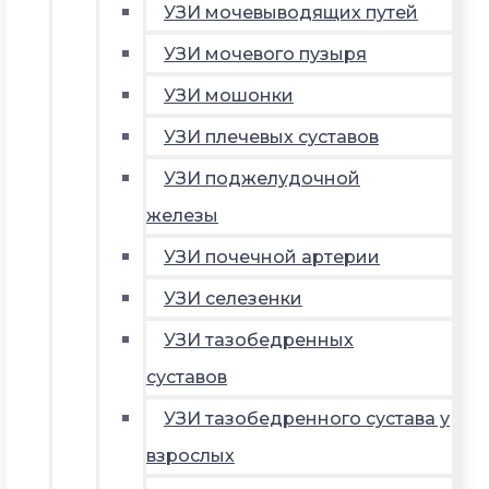
УЗИ мочевыводящих путей
УЗИ мочевого пузыря
УЗИ мошонки
УЗИ плечевых суставов
УЗИ поджелудочной
железы
УЗИ почечной артерии
УЗИ селезенки
УЗИ тазобедренных
суставов
УЗИ тазобедренного сустава у
взрослых