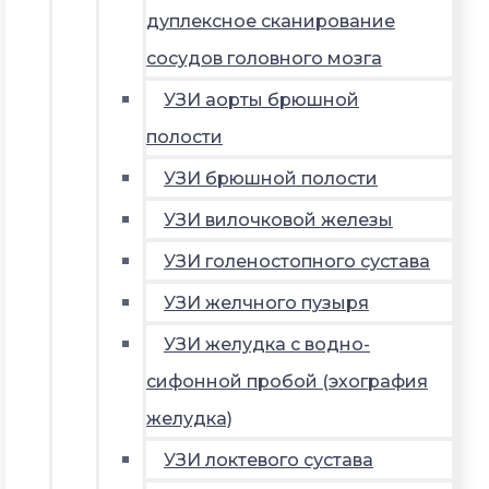
дуплексное сканирование
сосудов головного мозга
УЗИ аорты брюшной
полости
УЗИ брюшной полости
УЗИ вилочковой железы
УЗИ голеностопного сустава
УЗИ желчного пузыря
УЗИ желудка с водно-
сифонной пробой (эхография
желудка)
УЗИ локтевого сустава