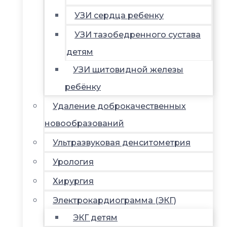
УЗИ сердца ребенку
УЗИ тазобедренного сустава
детям
УЗИ щитовидной железы
ребёнку
Удаление доброкачественных
новообразований
Ультразвуковая денситометрия
Урология
Хирургия
Электрокардиограмма (ЭКГ)
ЭКГ детям