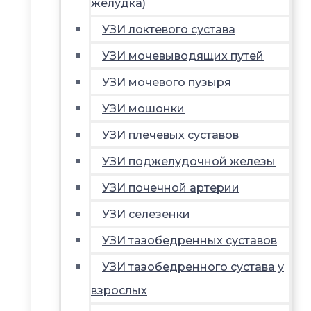
желудка)
УЗИ локтевого сустава
УЗИ мочевыводящих путей
УЗИ мочевого пузыря
УЗИ мошонки
УЗИ плечевых суставов
УЗИ поджелудочной железы
УЗИ почечной артерии
УЗИ селезенки
УЗИ тазобедренных суставов
УЗИ тазобедренного сустава у
взрослых