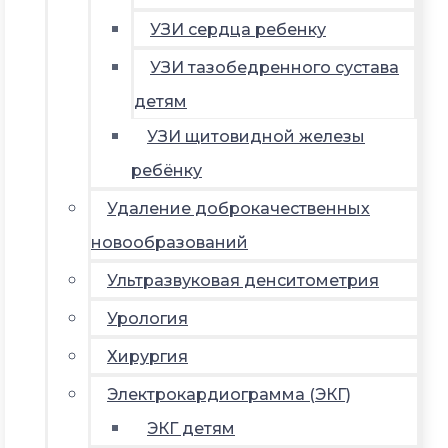
УЗИ сердца ребенку
УЗИ тазобедренного сустава
детям
УЗИ щитовидной железы
ребёнку
Удаление доброкачественных
новообразований
Ультразвуковая денситометрия
Урология
Хирургия
Электрокардиограмма (ЭКГ)
ЭКГ детям