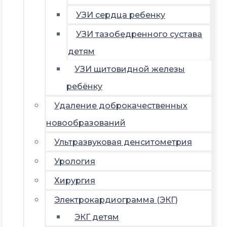
УЗИ сердца ребенку
УЗИ тазобедренного сустава
детям
УЗИ щитовидной железы
ребёнку
Удаление доброкачественных
новообразований
Ультразвуковая денситометрия
Урология
Хирургия
Электрокардиограмма (ЭКГ)
ЭКГ детям