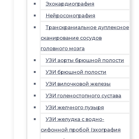
Эхокардиография
Нейросонография
Транскраниальное дуплексное
сканирование сосудов
головного мозга
УЗИ аорты брюшной полости
УЗИ брюшной полости
УЗИ вилочковой железы
УЗИ голеностопного сустава
УЗИ желчного пузыря
УЗИ желудка с водно-
сифонной пробой (эхография