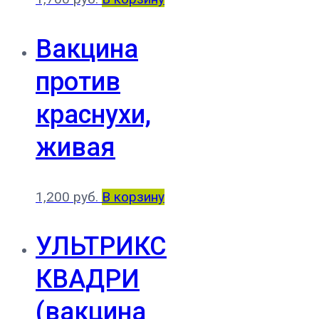
Вакцина
против
краснухи,
живая
1,200
руб.
В корзину
УЛЬТРИКС
КВАДРИ
(вакцина