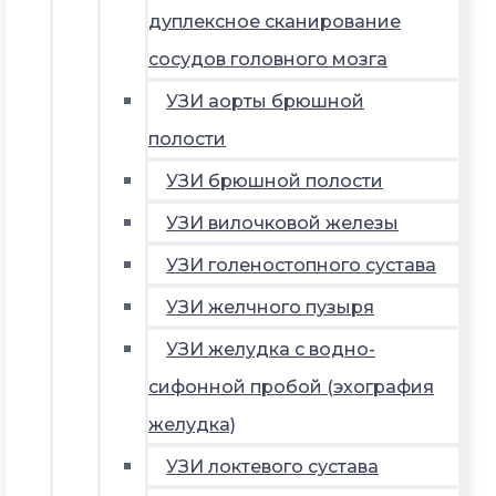
дуплексное сканирование
сосудов головного мозга
УЗИ аорты брюшной
полости
УЗИ брюшной полости
УЗИ вилочковой железы
УЗИ голеностопного сустава
УЗИ желчного пузыря
УЗИ желудка с водно-
сифонной пробой (эхография
желудка)
УЗИ локтевого сустава