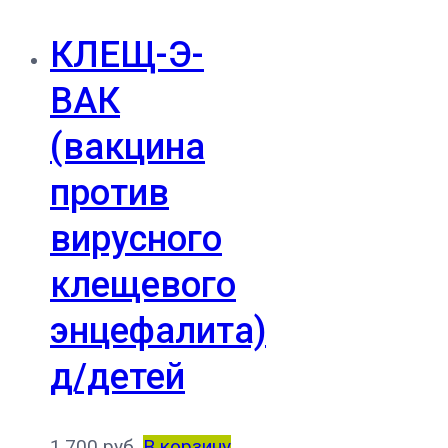
КЛЕЩ-Э-
ВАК
(вакцина
против
вирусного
клещевого
энцефалита)
д/детей
1,700
руб.
В корзину