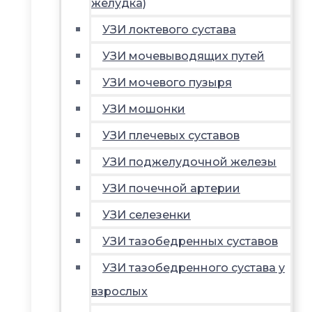
желудка)
УЗИ локтевого сустава
УЗИ мочевыводящих путей
УЗИ мочевого пузыря
УЗИ мошонки
УЗИ плечевых суставов
УЗИ поджелудочной железы
УЗИ почечной артерии
УЗИ селезенки
УЗИ тазобедренных суставов
УЗИ тазобедренного сустава у
взрослых