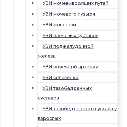
УЗИ мочевыводящих путей
УЗИ мочевого пузыря
УЗИ мошонки
УЗИ плечевых суставов
УЗИ поджелудочной
железы
УЗИ почечной артерии
УЗИ селезенки
УЗИ тазобедренных
суставов
УЗИ тазобедренного сустава у
взрослых