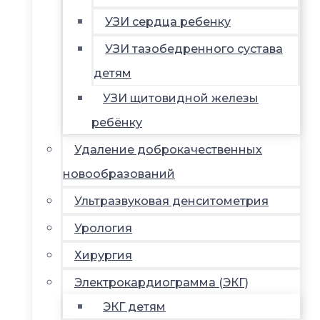
УЗИ сердца ребенку
УЗИ тазобедренного сустава
детям
УЗИ щитовидной железы
ребёнку
Удаление доброкачественных
новообразований
Ультразвуковая денситометрия
Урология
Хирургия
Электрокардиограмма (ЭКГ)
ЭКГ детям