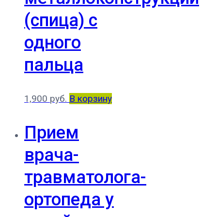
(спица) с
одного
пальца
1,900
руб.
В корзину
Прием
врача-
травматолога-
ортопеда у