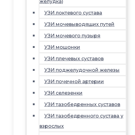
желудка)
УЗИ локтевого сустава
УЗИ мочевыводящих путей
УЗИ мочевого пузыря
УЗИ мошонки
УЗИ плечевых суставов
УЗИ поджелудочной железы
УЗИ почечной артерии
УЗИ селезенки
УЗИ тазобедренных суставов
УЗИ тазобедренного сустава у
взрослых