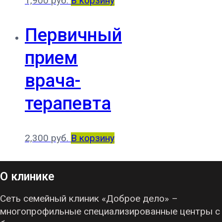
1,900
руб.
В корзину
Первичный
прием
врача-
терапевта
2,300
руб.
В корзину
О клинике
Сеть семейный клиник «Доброе дело» –
многопрофильные специализированные центры с