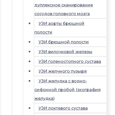
дуплексное сканирование
сосудов головного мозга
УЗИ аорты брюшной
полости
УЗИ брюшной полости
УЗИ вилочковой железы
УЗИ голеностопного сустава
УЗИ желчного пузыря
УЗИ желудка с водно-
сифонной пробой (эхография
желудка)
УЗИ локтевого сустава