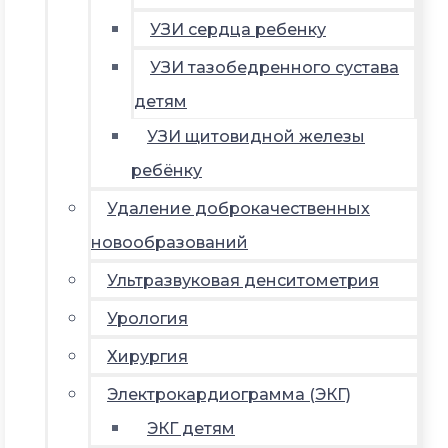
УЗИ сердца ребенку
УЗИ тазобедренного сустава
детям
УЗИ щитовидной железы
ребёнку
Удаление доброкачественных
новообразований
Ультразвуковая денситометрия
Урология
Хирургия
Электрокардиограмма (ЭКГ)
ЭКГ детям