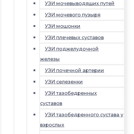
УЗИ мочевыводящих путей
УЗИ мочевого пузыря
УЗИ мошонки
УЗИ плечевых суставов
УЗИ поджелудочной
железы
УЗИ почечной артерии
УЗИ селезенки
УЗИ тазобедренных
суставов
УЗИ тазобедренного сустава у
взрослых