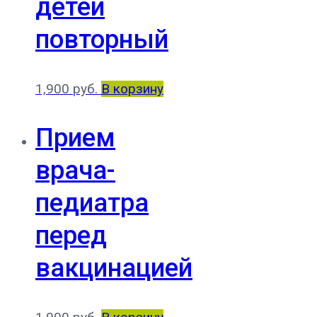
детей
повторный
1,900
руб.
В корзину
Прием
врача-
педиатра
перед
вакцинацией