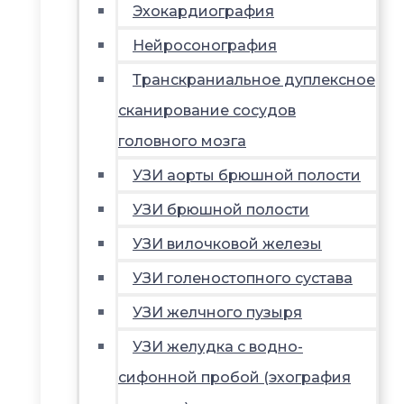
Эхокардиография
Нейросонография
Транскраниальное дуплексное
сканирование сосудов
головного мозга
УЗИ аорты брюшной полости
УЗИ брюшной полости
УЗИ вилочковой железы
УЗИ голеностопного сустава
УЗИ желчного пузыря
УЗИ желудка с водно-
сифонной пробой (эхография