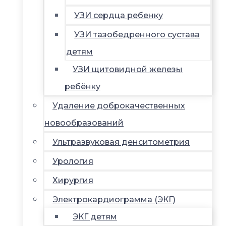
УЗИ сердца ребенку
УЗИ тазобедренного сустава
детям
УЗИ щитовидной железы
ребёнку
Удаление доброкачественных
новообразований
Ультразвуковая денситометрия
Урология
Хирургия
Электрокардиограмма (ЭКГ)
ЭКГ детям