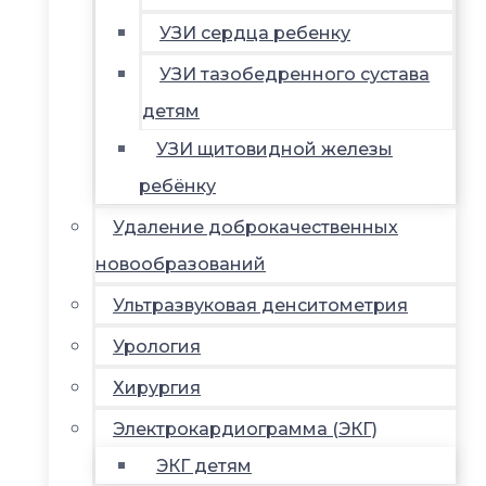
УЗИ сердца ребенку
УЗИ тазобедренного сустава
детям
УЗИ щитовидной железы
ребёнку
Удаление доброкачественных
новообразований
Ультразвуковая денситометрия
Урология
Хирургия
Электрокардиограмма (ЭКГ)
ЭКГ детям