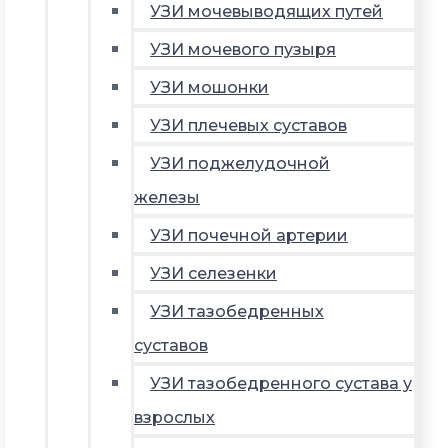
УЗИ мочевыводящих путей
УЗИ мочевого пузыря
УЗИ мошонки
УЗИ плечевых суставов
УЗИ поджелудочной
железы
УЗИ почечной артерии
УЗИ селезенки
УЗИ тазобедренных
суставов
УЗИ тазобедренного сустава у
взрослых