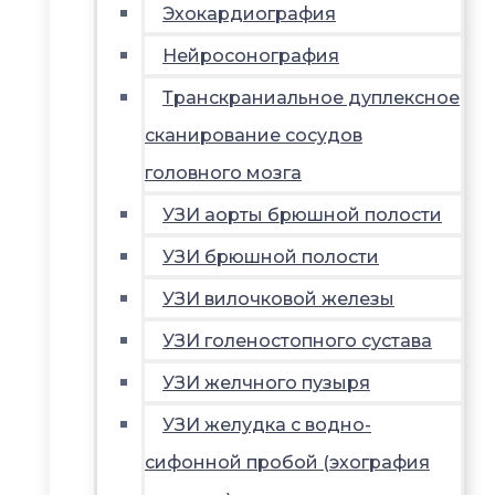
Эхокардиография
Нейросонография
Транскраниальное дуплексное
сканирование сосудов
головного мозга
УЗИ аорты брюшной полости
УЗИ брюшной полости
УЗИ вилочковой железы
УЗИ голеностопного сустава
УЗИ желчного пузыря
УЗИ желудка с водно-
сифонной пробой (эхография