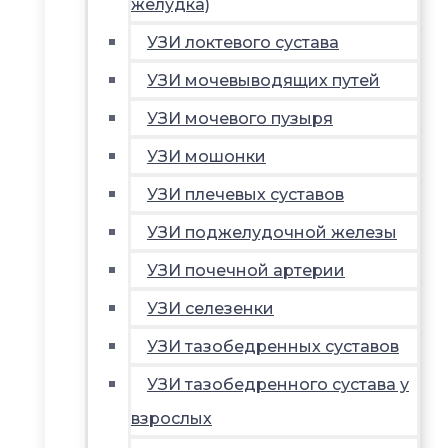
желудка)
УЗИ локтевого сустава
УЗИ мочевыводящих путей
УЗИ мочевого пузыря
УЗИ мошонки
УЗИ плечевых суставов
УЗИ поджелудочной железы
УЗИ почечной артерии
УЗИ селезенки
УЗИ тазобедренных суставов
УЗИ тазобедренного сустава у
взрослых