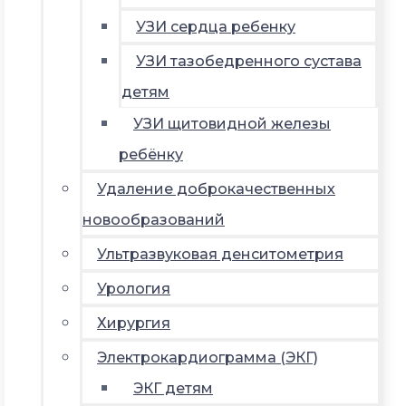
УЗИ сердца ребенку
УЗИ тазобедренного сустава
детям
УЗИ щитовидной железы
ребёнку
Удаление доброкачественных
новообразований
Ультразвуковая денситометрия
Урология
Хирургия
Электрокардиограмма (ЭКГ)
ЭКГ детям