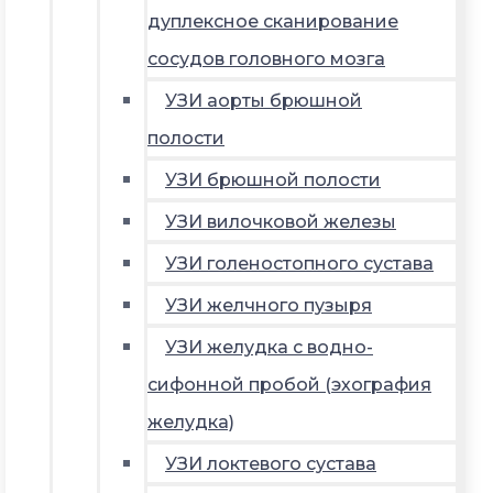
дуплексное сканирование
сосудов головного мозга
УЗИ аорты брюшной
полости
УЗИ брюшной полости
УЗИ вилочковой железы
УЗИ голеностопного сустава
УЗИ желчного пузыря
УЗИ желудка с водно-
сифонной пробой (эхография
желудка)
УЗИ локтевого сустава