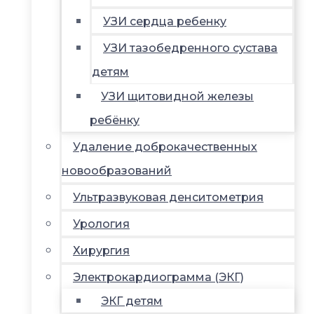
УЗИ сердца ребенку
УЗИ тазобедренного сустава
детям
УЗИ щитовидной железы
ребёнку
Удаление доброкачественных
новообразований
Ультразвуковая денситометрия
Урология
Хирургия
Электрокардиограмма (ЭКГ)
ЭКГ детям