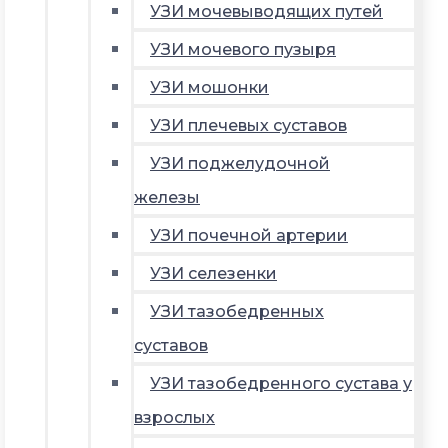
УЗИ мочевыводящих путей
УЗИ мочевого пузыря
УЗИ мошонки
УЗИ плечевых суставов
УЗИ поджелудочной
железы
УЗИ почечной артерии
УЗИ селезенки
УЗИ тазобедренных
суставов
УЗИ тазобедренного сустава у
взрослых