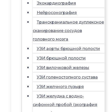
Эхокардиография
Нейросонография
Транскраниальное дуплексное
сканирование сосудов
головного мозга
УЗИ аорты брюшной полости
УЗИ брюшной полости
УЗИ вилочковой железы
УЗИ голеностопного сустава
УЗИ желчного пузыря
УЗИ желудка с водно-
сифонной пробой (эхография