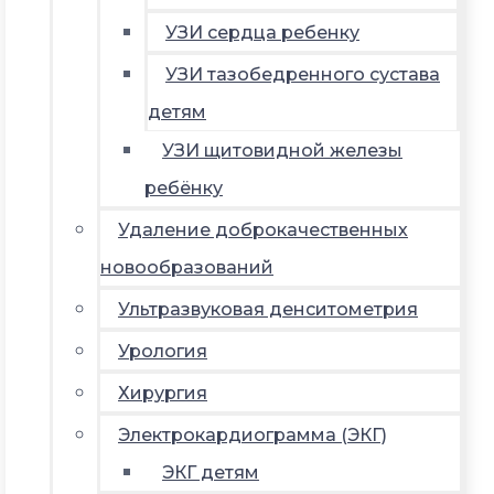
УЗИ сердца ребенку
УЗИ тазобедренного сустава
детям
УЗИ щитовидной железы
ребёнку
Удаление доброкачественных
новообразований
Ультразвуковая денситометрия
Урология
Хирургия
Электрокардиограмма (ЭКГ)
ЭКГ детям