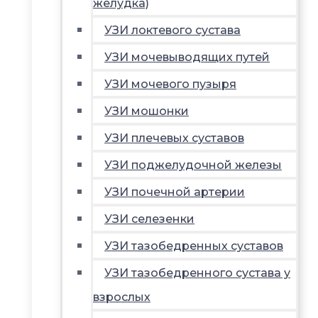
желудка)
УЗИ локтевого сустава
УЗИ мочевыводящих путей
УЗИ мочевого пузыря
УЗИ мошонки
УЗИ плечевых суставов
УЗИ поджелудочной железы
УЗИ почечной артерии
УЗИ селезенки
УЗИ тазобедренных суставов
УЗИ тазобедренного сустава у
взрослых