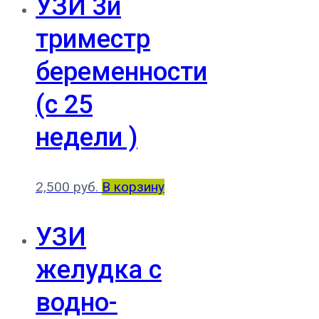
УЗИ 3й
триместр
беременности
(с 25
недели )
2,500
руб.
В корзину
УЗИ
желудка с
водно-