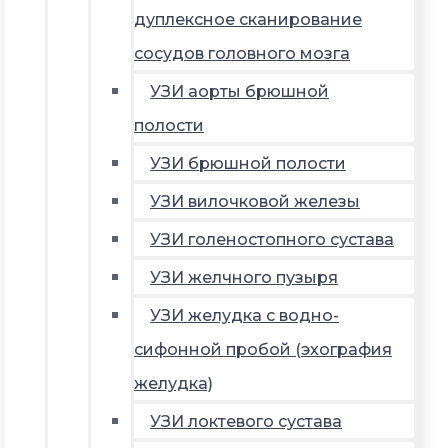
дуплексное сканирование
сосудов головного мозга
УЗИ аорты брюшной
полости
УЗИ брюшной полости
УЗИ вилочковой железы
УЗИ голеностопного сустава
УЗИ желчного пузыря
УЗИ желудка с водно-
сифонной пробой (эхография
желудка)
УЗИ локтевого сустава