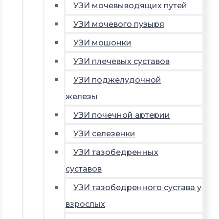
УЗИ мочевыводящих путей
УЗИ мочевого пузыря
УЗИ мошонки
УЗИ плечевых суставов
УЗИ поджелудочной
железы
УЗИ почечной артерии
УЗИ селезенки
УЗИ тазобедренных
суставов
УЗИ тазобедренного сустава у
взрослых