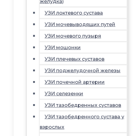
желудка)
УЗИ локтевого сустава
УЗИ мочевыводящих путей
УЗИ мочевого пузыря
УЗИ мошонки
УЗИ плечевых суставов
УЗИ поджелудочной железы
УЗИ почечной артерии
УЗИ селезенки
УЗИ тазобедренных суставов
УЗИ тазобедренного сустава у
взрослых