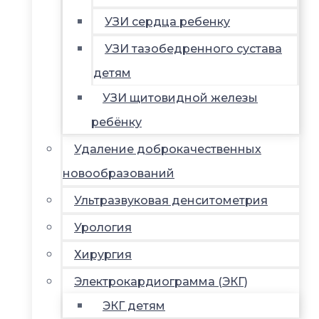
УЗИ сердца ребенку
УЗИ тазобедренного сустава
детям
УЗИ щитовидной железы
ребёнку
Удаление доброкачественных
новообразований
Ультразвуковая денситометрия
Урология
Хирургия
Электрокардиограмма (ЭКГ)
ЭКГ детям