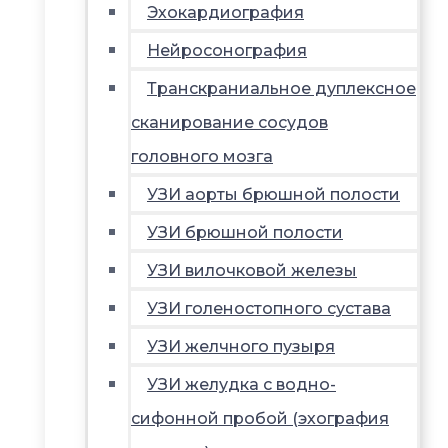
Эхокардиография
Нейросонография
Транскраниальное дуплексное
сканирование сосудов
головного мозга
УЗИ аорты брюшной полости
УЗИ брюшной полости
УЗИ вилочковой железы
УЗИ голеностопного сустава
УЗИ желчного пузыря
УЗИ желудка с водно-
сифонной пробой (эхография