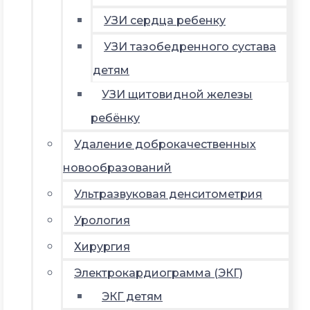
УЗИ сердца ребенку
УЗИ тазобедренного сустава
детям
УЗИ щитовидной железы
ребёнку
Удаление доброкачественных
новообразований
Ультразвуковая денситометрия
Урология
Хирургия
Электрокардиограмма (ЭКГ)
ЭКГ детям