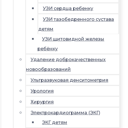
УЗИ сердца ребенку
УЗИ тазобедренного сустава
детям
УЗИ щитовидной железы
ребёнку
Удаление доброкачественных
новообразований
Ультразвуковая денситометрия
Урология
Хирургия
Электрокардиограмма (ЭКГ)
ЭКГ детям