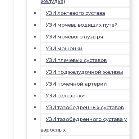
желудка)
УЗИ локтевого сустава
УЗИ мочевыводящих путей
УЗИ мочевого пузыря
УЗИ мошонки
УЗИ плечевых суставов
УЗИ поджелудочной железы
УЗИ почечной артерии
УЗИ селезенки
УЗИ тазобедренных суставов
УЗИ тазобедренного сустава у
взрослых