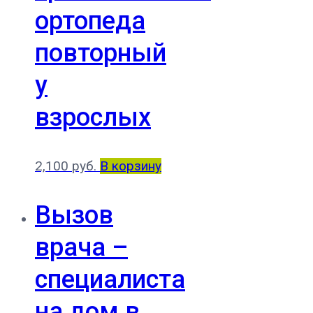
ортопеда
повторный
у
взрослых
2,100
руб.
В корзину
Вызов
врача –
специалиста
на дом в