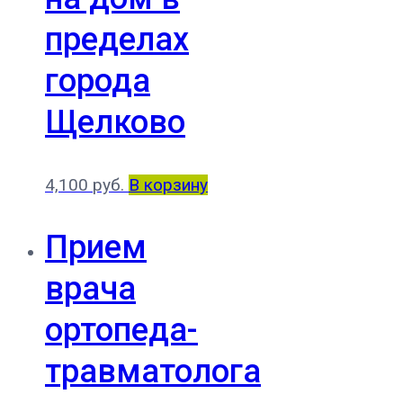
пределах
города
Щелково
4,100
руб.
В корзину
Прием
врача
ортопеда-
травматолога