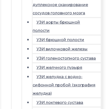
дуплексное сканирование
сосудов головного мозга
УЗИ аорты брюшной
полости
УЗИ брюшной полости
УЗИ вилочковой железы
УЗИ голеностопного сустава
УЗИ желчного пузыря
УЗИ желудка с водно-
сифонной пробой (эхография
желудка)
УЗИ локтевого сустава