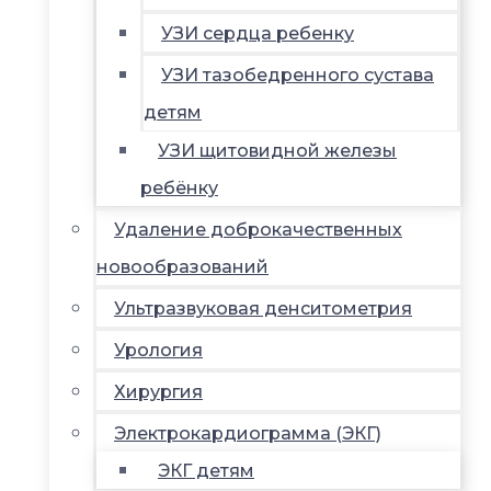
УЗИ сердца ребенку
УЗИ тазобедренного сустава
детям
УЗИ щитовидной железы
ребёнку
Удаление доброкачественных
новообразований
Ультразвуковая денситометрия
Урология
Хирургия
Электрокардиограмма (ЭКГ)
ЭКГ детям