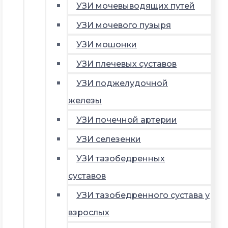
УЗИ мочевыводящих путей
УЗИ мочевого пузыря
УЗИ мошонки
УЗИ плечевых суставов
УЗИ поджелудочной
железы
УЗИ почечной артерии
УЗИ селезенки
УЗИ тазобедренных
суставов
УЗИ тазобедренного сустава у
взрослых