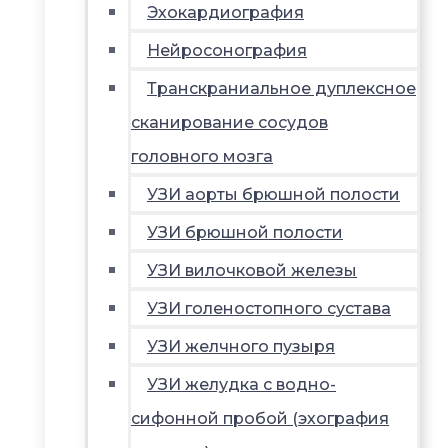
Эхокардиография
Нейросонография
Транскраниальное дуплексное
сканирование сосудов
головного мозга
УЗИ аорты брюшной полости
УЗИ брюшной полости
УЗИ вилочковой железы
УЗИ голеностопного сустава
УЗИ желчного пузыря
УЗИ желудка с водно-
сифонной пробой (эхография