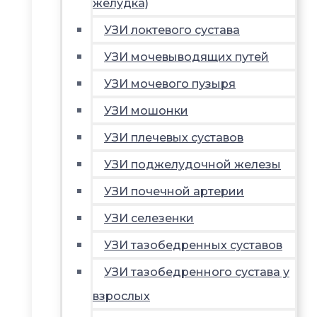
желудка)
УЗИ локтевого сустава
УЗИ мочевыводящих путей
УЗИ мочевого пузыря
УЗИ мошонки
УЗИ плечевых суставов
УЗИ поджелудочной железы
УЗИ почечной артерии
УЗИ селезенки
УЗИ тазобедренных суставов
УЗИ тазобедренного сустава у
взрослых