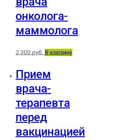
врача
онколога-
маммолога
2,300
руб.
В корзину
Прием
врача-
терапевта
перед
вакцинацией