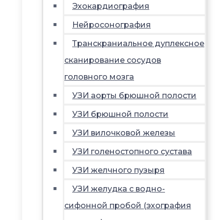
Эхокардиография
Нейросонография
Транскраниальное дуплексное
сканирование сосудов
головного мозга
УЗИ аорты брюшной полости
УЗИ брюшной полости
УЗИ вилочковой железы
УЗИ голеностопного сустава
УЗИ желчного пузыря
УЗИ желудка с водно-
сифонной пробой (эхография