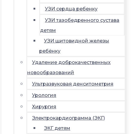
УЗИ сердца ребенку
УЗИ тазобедренного сустава
детям
УЗИ щитовидной железы
ребёнку
Удаление доброкачественных
новообразований
Ультразвуковая денситометрия
Урология
Хирургия
Электрокардиограмма (ЭКГ)
ЭКГ детям