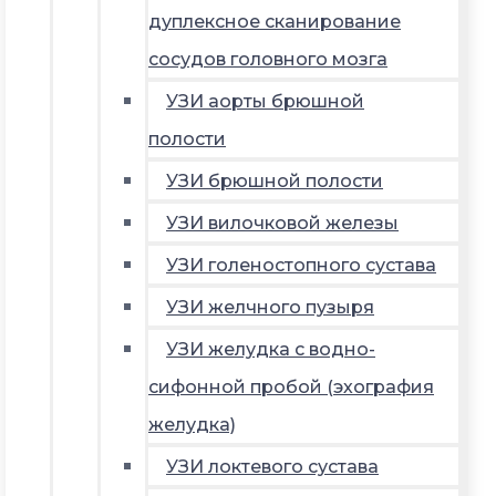
дуплексное сканирование
сосудов головного мозга
УЗИ аорты брюшной
полости
УЗИ брюшной полости
УЗИ вилочковой железы
УЗИ голеностопного сустава
УЗИ желчного пузыря
УЗИ желудка с водно-
сифонной пробой (эхография
желудка)
УЗИ локтевого сустава