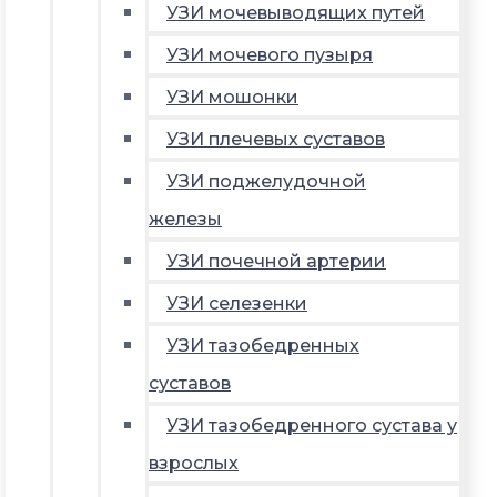
УЗИ мочевыводящих путей
УЗИ мочевого пузыря
УЗИ мошонки
УЗИ плечевых суставов
УЗИ поджелудочной
железы
УЗИ почечной артерии
УЗИ селезенки
УЗИ тазобедренных
суставов
УЗИ тазобедренного сустава у
взрослых