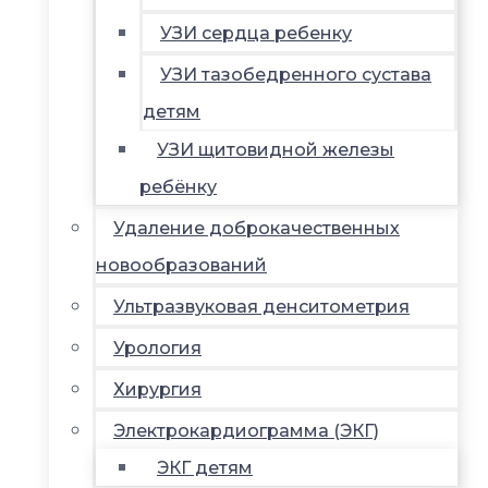
УЗИ сердца ребенку
УЗИ тазобедренного сустава
детям
УЗИ щитовидной железы
ребёнку
Удаление доброкачественных
новообразований
Ультразвуковая денситометрия
Урология
Хирургия
Электрокардиограмма (ЭКГ)
ЭКГ детям