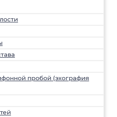
лости
ы
става
ифонной пробой (эхография
тей