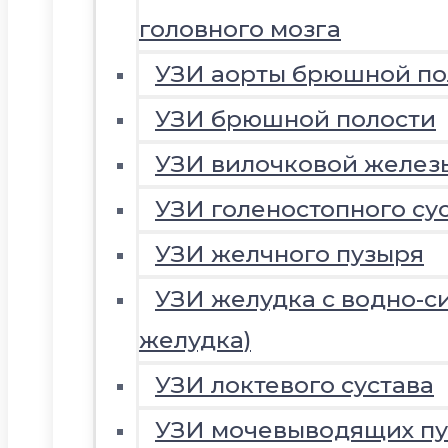
головного мозга
УЗИ аорты брюшной по
УЗИ брюшной полости
УЗИ вилочковой желез
УЗИ голеностопного су
УЗИ желчного пузыря
УЗИ желудка с водно-с
желудка)
УЗИ локтевого сустава
УЗИ мочевыводящих пу