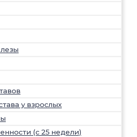
елезы
тавов
става у взрослых
зы
нности (с 25 недели)