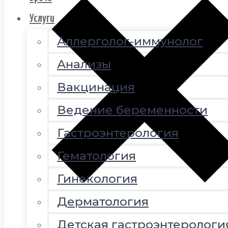
Услуги
Аллерголог-иммунолог
Анализы
Вакцинация
Ведение беременности
Гастроэнтерология
Гематология
Гинекология
Дерматология
Детская гастроэнтерологи