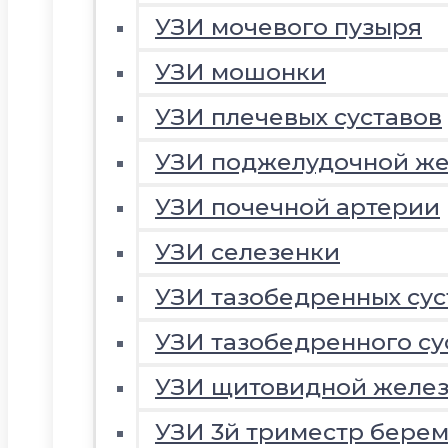
УЗИ мочевого пузыря
УЗИ мошонки
УЗИ плечевых суставов
УЗИ поджелудочной ж
УЗИ почечной артерии
УЗИ селезенки
УЗИ тазобедренных сус
УЗИ тазобедренного су
УЗИ щитовидной желе
УЗИ 3й триместр береме