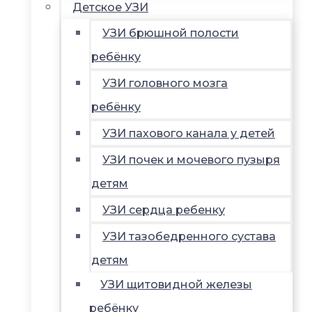
Детское УЗИ
УЗИ брюшной полости
ребёнку
УЗИ головного мозга
ребёнку
УЗИ пахового канала у детей
УЗИ почек и мочевого пузыря
детям
УЗИ сердца ребенку
УЗИ тазобедренного сустава
детям
УЗИ щитовидной железы
ребёнку