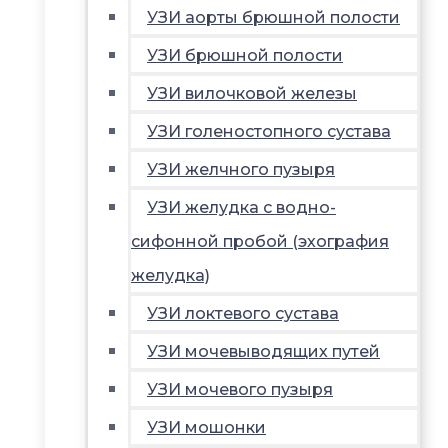
УЗИ аорты брюшной полости
УЗИ брюшной полости
УЗИ вилочковой железы
УЗИ голеностопного сустава
УЗИ желчного пузыря
УЗИ желудка с водно-
сифонной пробой (эхография
желудка)
УЗИ локтевого сустава
УЗИ мочевыводящих путей
УЗИ мочевого пузыря
УЗИ мошонки