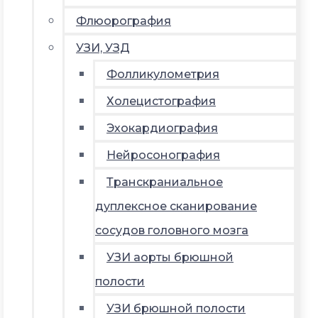
Флюорография
УЗИ, УЗД
Фолликулометрия
Холецистография
Эхокардиография
Нейросонография
Транскраниальное
дуплексное сканирование
сосудов головного мозга
УЗИ аорты брюшной
полости
УЗИ брюшной полости