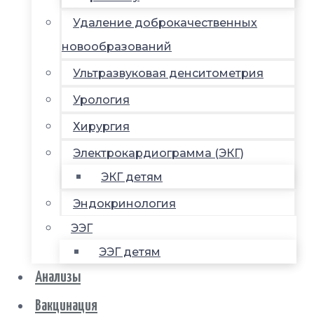
Удаление доброкачественных
новообразований
Ультразвуковая денситометрия
Урология
Хирургия
Электрокардиограмма (ЭКГ)
ЭКГ детям
Эндокринология
ЭЭГ
ЭЭГ детям
Анализы
Вакцинация