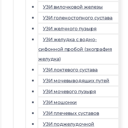
УЗИ вилочковой железы
УЗИ голеностопного сустава
УЗИ желчного пузыря
УЗИ желудка с водно-
сифонной пробой (эхография
желудка)
УЗИ локтевого сустава
УЗИ мочевыводящих путей
УЗИ мочевого пузыря
УЗИ мошонки
УЗИ плечевых суставов
УЗИ поджелудочной