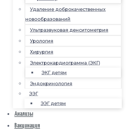
Удаление доброкачественных
новообразований
Ультразвуковая денситометрия
Урология
Хирургия
Электрокардиограмма (ЭКГ)
ЭКГ детям
Эндокринология
ЭЭГ
ЭЭГ детям
Анализы
Вакцинация