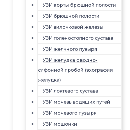
УЗИ аорты брюшной полости
УЗИ брюшной полости
УЗИ вилочковой железы
УЗИ голеностопного сустава
УЗИ желчного пузыря
УЗИ желудка с водно-
сифонной пробой (эхография
желудка)
УЗИ локтевого сустава
УЗИ мочевыводящих путей
УЗИ мочевого пузыря
УЗИ мошонки