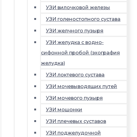
УЗИ вилочковой железы
УЗИ голеностопного сустава
УЗИ желчного пузыря
УЗИ желудка с водно-
сифонной пробой (эхография
желудка)
УЗИ локтевого сустава
УЗИ мочевыводящих путей
УЗИ мочевого пузыря
УЗИ мошонки
УЗИ плечевых суставов
УЗИ поджелудочной