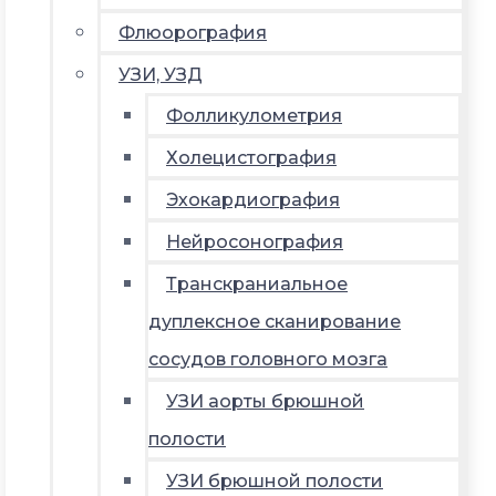
Флюорография
УЗИ, УЗД
Фолликулометрия
Холецистография
Эхокардиография
Нейросонография
Транскраниальное
дуплексное сканирование
сосудов головного мозга
УЗИ аорты брюшной
полости
УЗИ брюшной полости