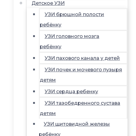
Детское УЗИ
УЗИ брюшной полости
ребёнку
УЗИ головного мозга
ребёнку
УЗИ пахового канала у детей
УЗИ почек и мочевого пузыря
детям
УЗИ сердца ребенку
УЗИ тазобедренного сустава
детям
УЗИ щитовидной железы
ребёнку