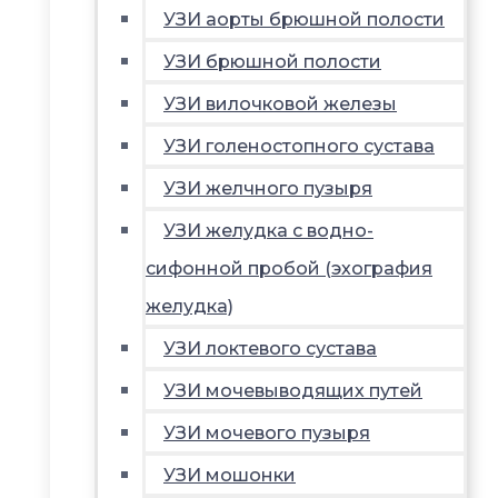
УЗИ аорты брюшной полости
УЗИ брюшной полости
УЗИ вилочковой железы
УЗИ голеностопного сустава
УЗИ желчного пузыря
УЗИ желудка с водно-
сифонной пробой (эхография
желудка)
УЗИ локтевого сустава
УЗИ мочевыводящих путей
УЗИ мочевого пузыря
УЗИ мошонки