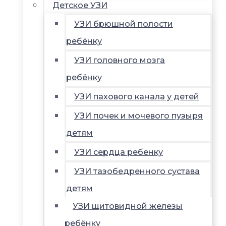
Детское УЗИ
УЗИ брюшной полости
ребёнку
УЗИ головного мозга
ребёнку
УЗИ пахового канала у детей
УЗИ почек и мочевого пузыря
детям
УЗИ сердца ребенку
УЗИ тазобедренного сустава
детям
УЗИ щитовидной железы
ребёнку