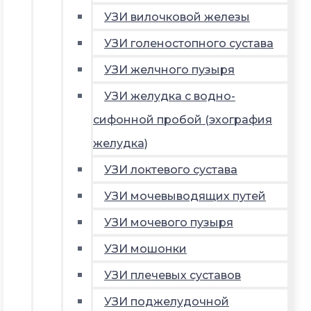
УЗИ вилочковой железы
УЗИ голеностопного сустава
УЗИ желчного пузыря
УЗИ желудка с водно-
сифонной пробой (эхография
желудка)
УЗИ локтевого сустава
УЗИ мочевыводящих путей
УЗИ мочевого пузыря
УЗИ мошонки
УЗИ плечевых суставов
УЗИ поджелудочной