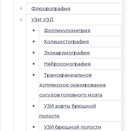
Флюорография
УЗИ, УЗД
Фолликулометрия
Холецистография
Эхокардиография
Нейросонография
Транскраниальное
дуплексное сканирование
сосудов головного мозга
УЗИ аорты брюшной
полости
УЗИ брюшной полости