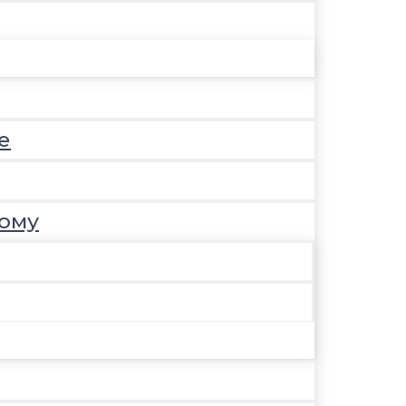
е
ому