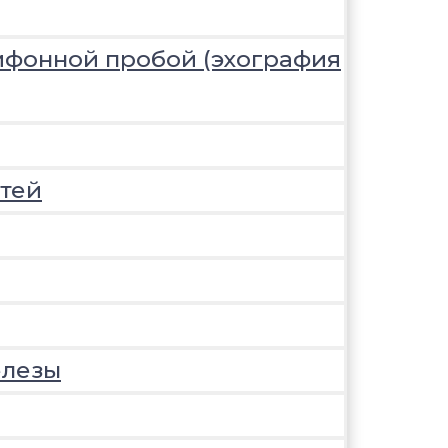
ифонной пробой (эхография
тей
елезы