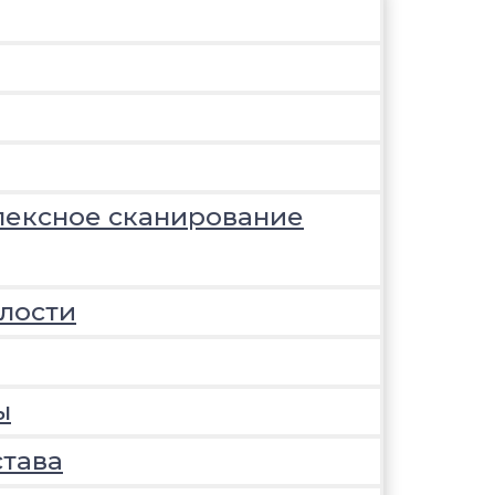
лексное сканирование
лости
ы
става