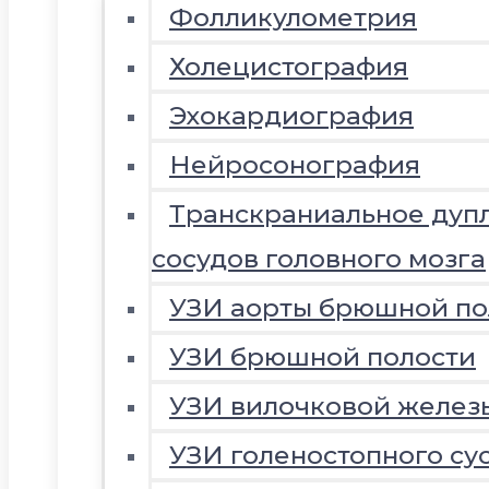
Фолликулометрия
Холецистография
Эхокардиография
Нейросонография
Транскраниальное дуп
сосудов головного мозга
УЗИ аорты брюшной по
УЗИ брюшной полости
УЗИ вилочковой желез
УЗИ голеностопного су