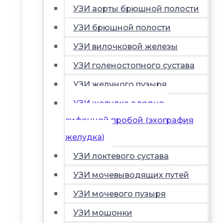
УЗИ аорты брюшной полости
УЗИ брюшной полости
УЗИ вилочковой железы
УЗИ голеностопного сустава
УЗИ желчного пузыря
УЗИ желудка с водно-
сифонной пробой (эхография
желудка)
УЗИ локтевого сустава
УЗИ мочевыводящих путей
УЗИ мочевого пузыря
УЗИ мошонки