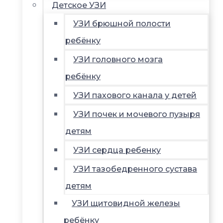
Детское УЗИ
УЗИ брюшной полости
ребёнку
УЗИ головного мозга
ребёнку
УЗИ пахового канала у детей
УЗИ почек и мочевого пузыря
детям
УЗИ сердца ребенку
УЗИ тазобедренного сустава
детям
УЗИ щитовидной железы
ребёнку