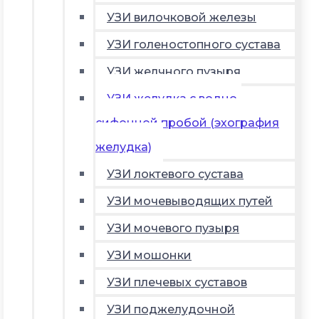
УЗИ вилочковой железы
УЗИ голеностопного сустава
УЗИ желчного пузыря
УЗИ желудка с водно-
сифонной пробой (эхография
желудка)
УЗИ локтевого сустава
УЗИ мочевыводящих путей
УЗИ мочевого пузыря
УЗИ мошонки
УЗИ плечевых суставов
УЗИ поджелудочной