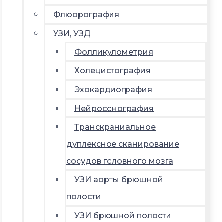
Флюорография
УЗИ, УЗД
Фолликулометрия
Холецистография
Эхокардиография
Нейросонография
Транскраниальное
дуплексное сканирование
сосудов головного мозга
УЗИ аорты брюшной
полости
УЗИ брюшной полости