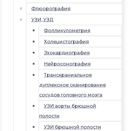
Флюорография
УЗИ, УЗД
Фолликулометрия
Холецистография
Эхокардиография
Нейросонография
Транскраниальное
дуплексное сканирование
сосудов головного мозга
УЗИ аорты брюшной
полости
УЗИ брюшной полости