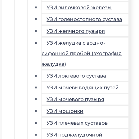
УЗИ вилочковой железы
УЗИ голеностопного сустава
УЗИ желчного пузыря
УЗИ желудка с водно-
сифонной пробой (эхография
желудка)
УЗИ локтевого сустава
УЗИ мочевыводящих путей
УЗИ мочевого пузыря
УЗИ мошонки
УЗИ плечевых суставов
УЗИ поджелудочной