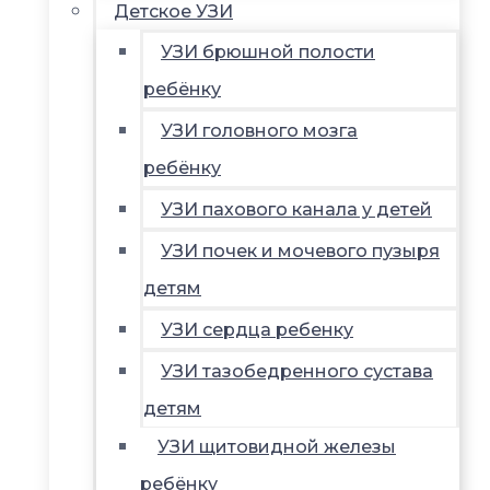
Детское УЗИ
УЗИ брюшной полости
ребёнку
УЗИ головного мозга
ребёнку
УЗИ пахового канала у детей
УЗИ почек и мочевого пузыря
детям
УЗИ сердца ребенку
УЗИ тазобедренного сустава
детям
УЗИ щитовидной железы
ребёнку