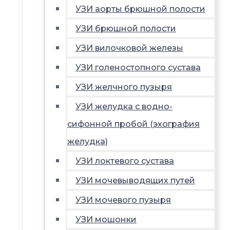
УЗИ аорты брюшной полости
УЗИ брюшной полости
УЗИ вилочковой железы
УЗИ голеностопного сустава
УЗИ желчного пузыря
УЗИ желудка с водно-
сифонной пробой (эхография
желудка)
УЗИ локтевого сустава
УЗИ мочевыводящих путей
УЗИ мочевого пузыря
УЗИ мошонки