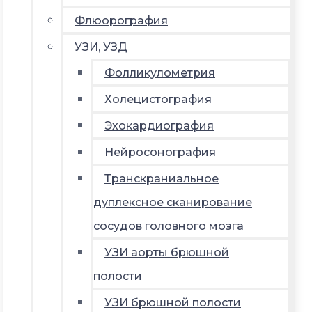
Флюорография
УЗИ, УЗД
Фолликулометрия
Холецистография
Эхокардиография
Нейросонография
Транскраниальное
дуплексное сканирование
сосудов головного мозга
УЗИ аорты брюшной
полости
УЗИ брюшной полости