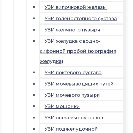
УЗИ вилочковой железы
УЗИ голеностопного сустава
УЗИ желчного пузыря
УЗИ желудка с водно-
сифонной пробой (эхография
желудка)
УЗИ локтевого сустава
УЗИ мочевыводящих путей
УЗИ мочевого пузыря
УЗИ мошонки
УЗИ плечевых суставов
УЗИ поджелудочной