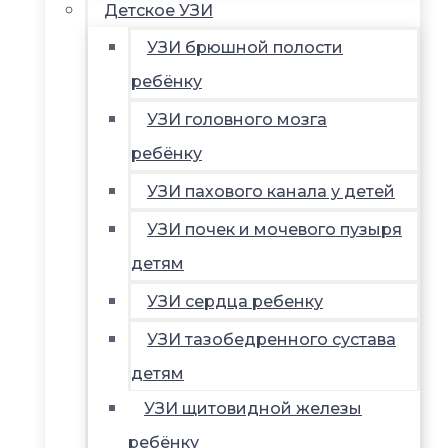
Детское УЗИ
УЗИ брюшной полости
ребёнку
УЗИ головного мозга
ребёнку
УЗИ пахового канала у детей
УЗИ почек и мочевого пузыря
детям
УЗИ сердца ребенку
УЗИ тазобедренного сустава
детям
УЗИ щитовидной железы
ребёнку