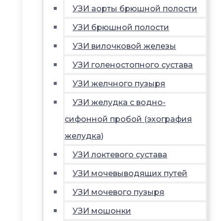
УЗИ аорты брюшной полости
УЗИ брюшной полости
УЗИ вилочковой железы
УЗИ голеностопного сустава
УЗИ желчного пузыря
УЗИ желудка с водно-
сифонной пробой (эхография
желудка)
УЗИ локтевого сустава
УЗИ мочевыводящих путей
УЗИ мочевого пузыря
УЗИ мошонки