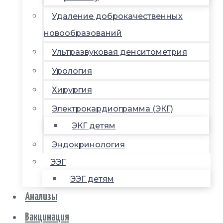
Удаление доброкачественных
новообразований
Ультразвуковая денситометрия
Урология
Хирургия
Электрокардиограмма (ЭКГ)
ЭКГ детям
Эндокринология
ЭЭГ
ЭЭГ детям
Анализы
Вакцинация