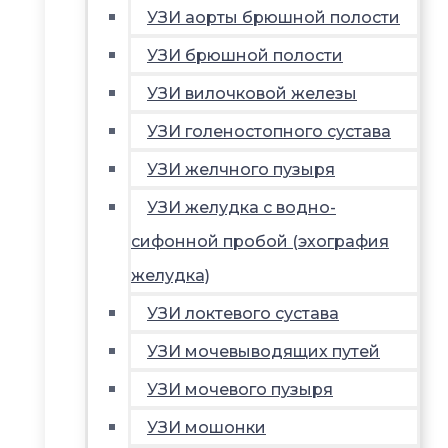
УЗИ аорты брюшной полости
УЗИ брюшной полости
УЗИ вилочковой железы
УЗИ голеностопного сустава
УЗИ желчного пузыря
УЗИ желудка с водно-
сифонной пробой (эхография
желудка)
УЗИ локтевого сустава
УЗИ мочевыводящих путей
УЗИ мочевого пузыря
УЗИ мошонки