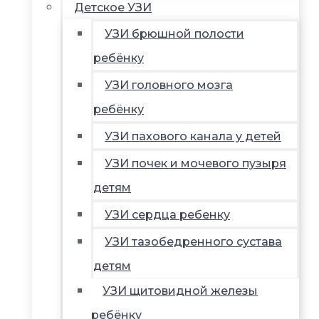
Детское УЗИ
УЗИ брюшной полости
ребёнку
УЗИ головного мозга
ребёнку
УЗИ пахового канала у детей
УЗИ почек и мочевого пузыря
детям
УЗИ сердца ребенку
УЗИ тазобедренного сустава
детям
УЗИ щитовидной железы
ребёнку