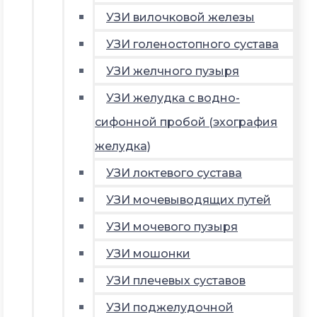
УЗИ вилочковой железы
УЗИ голеностопного сустава
УЗИ желчного пузыря
УЗИ желудка с водно-
сифонной пробой (эхография
желудка)
УЗИ локтевого сустава
УЗИ мочевыводящих путей
УЗИ мочевого пузыря
УЗИ мошонки
УЗИ плечевых суставов
УЗИ поджелудочной