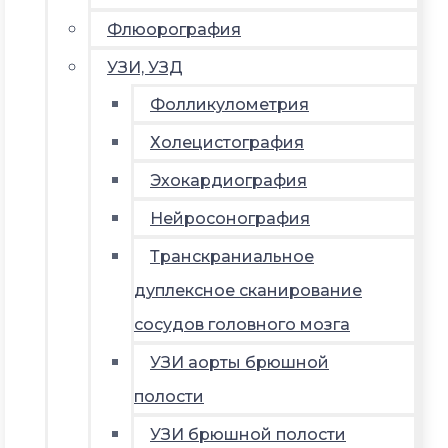
Флюорография
УЗИ, УЗД
Фолликулометрия
Холецистография
Эхокардиография
Нейросонография
Транскраниальное
дуплексное сканирование
сосудов головного мозга
УЗИ аорты брюшной
полости
УЗИ брюшной полости