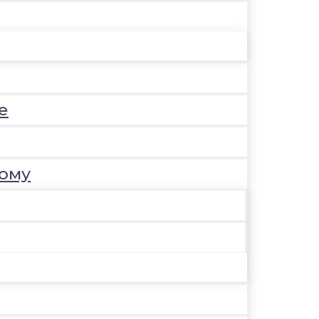
е
ому