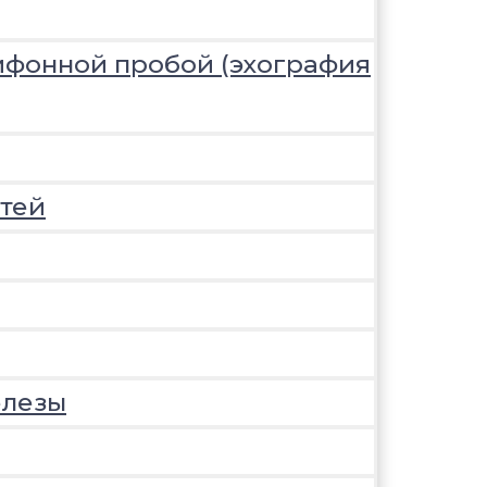
ифонной пробой (эхография
тей
елезы