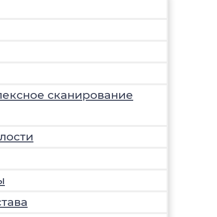
лексное сканирование
лости
ы
става