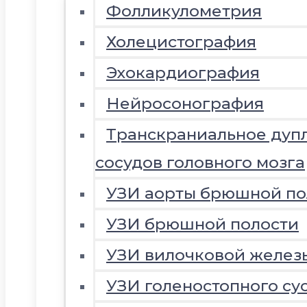
Фолликулометрия
Холецистография
Эхокардиография
Нейросонография
Транскраниальное дуп
сосудов головного мозга
УЗИ аорты брюшной по
УЗИ брюшной полости
УЗИ вилочковой желез
УЗИ голеностопного су