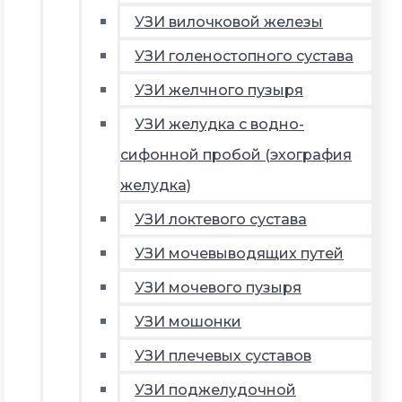
УЗИ вилочковой железы
УЗИ голеностопного сустава
УЗИ желчного пузыря
УЗИ желудка с водно-
сифонной пробой (эхография
желудка)
УЗИ локтевого сустава
УЗИ мочевыводящих путей
УЗИ мочевого пузыря
УЗИ мошонки
УЗИ плечевых суставов
УЗИ поджелудочной