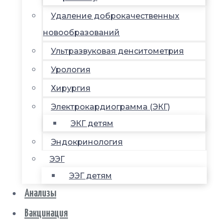
Удаление доброкачественных
новообразований
Ультразвуковая денситометрия
Урология
Хирургия
Электрокардиограмма (ЭКГ)
ЭКГ детям
Эндокринология
ЭЭГ
ЭЭГ детям
Анализы
Вакцинация