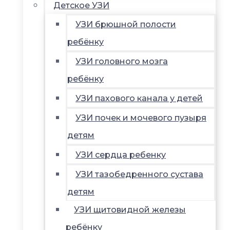
Детское УЗИ
УЗИ брюшной полости
ребёнку
УЗИ головного мозга
ребёнку
УЗИ пахового канала у детей
УЗИ почек и мочевого пузыря
детям
УЗИ сердца ребенку
УЗИ тазобедренного сустава
детям
УЗИ щитовидной железы
ребёнку