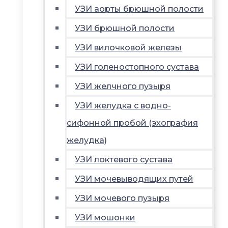
УЗИ аорты брюшной полости
УЗИ брюшной полости
УЗИ вилочковой железы
УЗИ голеностопного сустава
УЗИ желчного пузыря
УЗИ желудка с водно-
сифонной пробой (эхография
желудка)
УЗИ локтевого сустава
УЗИ мочевыводящих путей
УЗИ мочевого пузыря
УЗИ мошонки