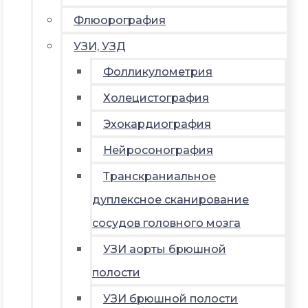
Флюорография
УЗИ, УЗД
Фолликулометрия
Холецистография
Эхокардиография
Нейросонография
Транскраниальное
дуплексное сканирование
сосудов головного мозга
УЗИ аорты брюшной
полости
УЗИ брюшной полости