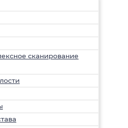
лексное сканирование
лости
ы
става