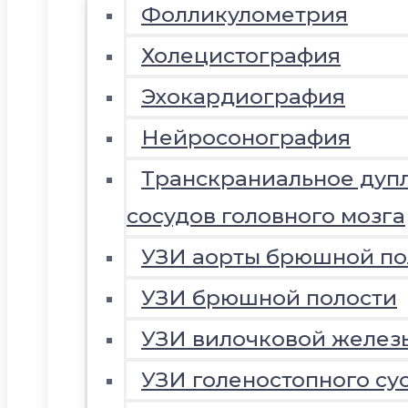
Фолликулометрия
Холецистография
Эхокардиография
Нейросонография
Транскраниальное дуп
сосудов головного мозга
УЗИ аорты брюшной по
УЗИ брюшной полости
УЗИ вилочковой желез
УЗИ голеностопного су