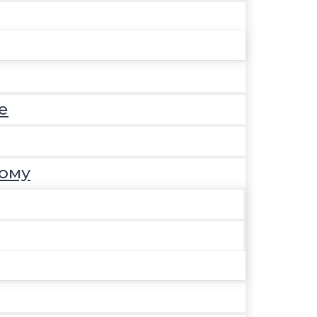
е
ому