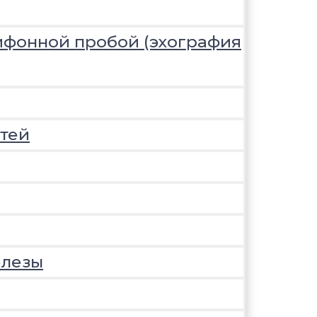
ифонной пробой (эхография
тей
елезы