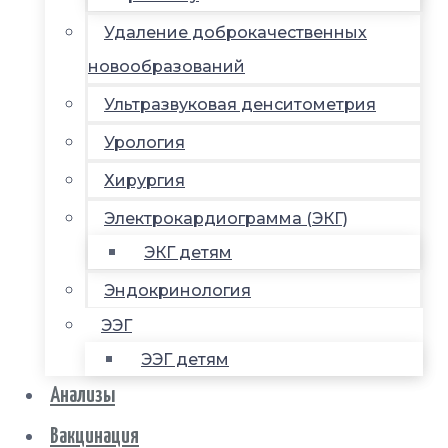
Удаление доброкачественных
новообразований
Ультразвуковая денситометрия
Урология
Хирургия
Электрокардиограмма (ЭКГ)
ЭКГ детям
Эндокринология
ЭЭГ
ЭЭГ детям
Анализы
Вакцинация