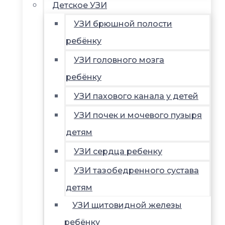
Детское УЗИ
УЗИ брюшной полости
ребёнку
УЗИ головного мозга
ребёнку
УЗИ пахового канала у детей
УЗИ почек и мочевого пузыря
детям
УЗИ сердца ребенку
УЗИ тазобедренного сустава
детям
УЗИ щитовидной железы
ребёнку