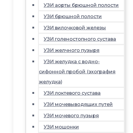
УЗИ аорты брюшной полости
УЗИ брюшной полости
УЗИ вилочковой железы
УЗИ голеностопного сустава
УЗИ желчного пузыря
УЗИ желудка с водно-
сифонной пробой (эхография
желудка)
УЗИ локтевого сустава
УЗИ мочевыводящих путей
УЗИ мочевого пузыря
УЗИ мошонки