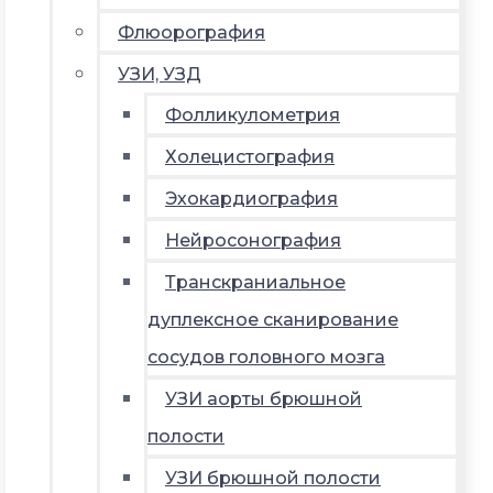
Флюорография
УЗИ, УЗД
Фолликулометрия
Холецистография
Эхокардиография
Нейросонография
Транскраниальное
дуплексное сканирование
сосудов головного мозга
УЗИ аорты брюшной
полости
УЗИ брюшной полости