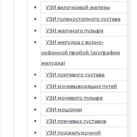
УЗИ вилочковой железы
УЗИ голеностопного сустава
УЗИ желчного пузыря
УЗИ желудка с водно-
сифонной пробой (эхография
желудка)
УЗИ локтевого сустава
УЗИ мочевыводящих путей
УЗИ мочевого пузыря
УЗИ мошонки
УЗИ плечевых суставов
УЗИ поджелудочной