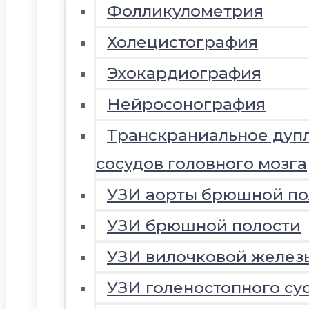
Фолликулометрия
Холецистография
Эхокардиография
Нейросонография
Транскраниальное дуп
сосудов головного мозга
УЗИ аорты брюшной по
УЗИ брюшной полости
УЗИ вилочковой желез
УЗИ голеностопного су