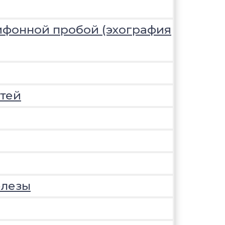
ифонной пробой (эхография
тей
елезы