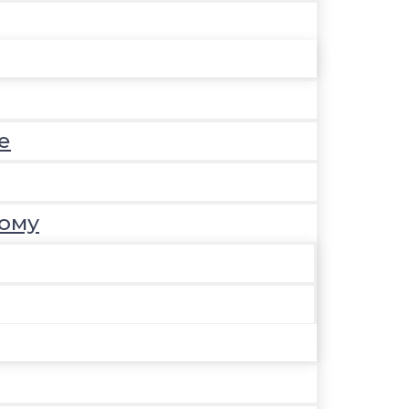
е
ому