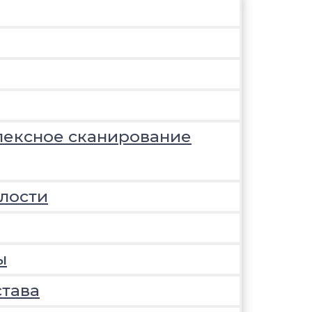
лексное сканирование
лости
ы
става