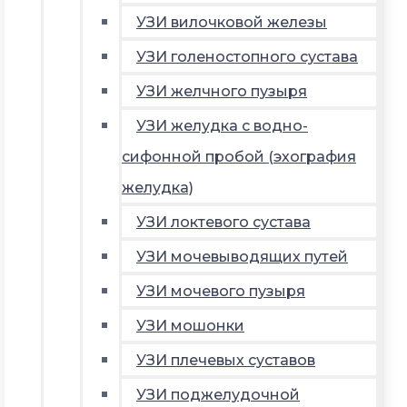
УЗИ вилочковой железы
УЗИ голеностопного сустава
УЗИ желчного пузыря
УЗИ желудка с водно-
сифонной пробой (эхография
желудка)
УЗИ локтевого сустава
УЗИ мочевыводящих путей
УЗИ мочевого пузыря
УЗИ мошонки
УЗИ плечевых суставов
УЗИ поджелудочной