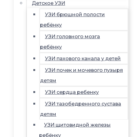
Детское УЗИ
УЗИ брюшной полости
ребёнку
УЗИ головного мозга
ребёнку
УЗИ пахового канала у детей
УЗИ почек и мочевого пузыря
детям
УЗИ сердца ребенку
УЗИ тазобедренного сустава
детям
УЗИ щитовидной железы
ребёнку