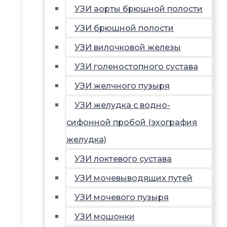
УЗИ аорты брюшной полости
УЗИ брюшной полости
УЗИ вилочковой железы
УЗИ голеностопного сустава
УЗИ желчного пузыря
УЗИ желудка с водно-
сифонной пробой (эхография
желудка)
УЗИ локтевого сустава
УЗИ мочевыводящих путей
УЗИ мочевого пузыря
УЗИ мошонки