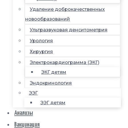
Удаление доброкачественных
новообразований
Ультразвуковая денситометрия
Урология
Хирургия
Электрокардиограмма (ЭКГ)
ЭКГ детям
Эндокринология
ЭЭГ
ЭЭГ детям
Анализы
Вакцинация