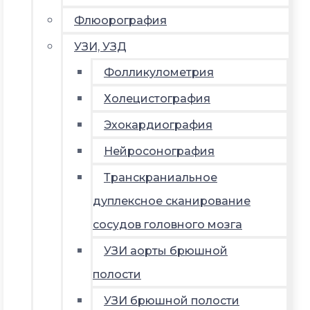
Флюорография
УЗИ, УЗД
Фолликулометрия
Холецистография
Эхокардиография
Нейросонография
Транскраниальное
дуплексное сканирование
сосудов головного мозга
УЗИ аорты брюшной
полости
УЗИ брюшной полости